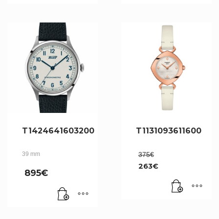
T1424641603200
T1131093611600
Le
39 mm
375
€
prix
263
€
initial
895
€
Le
était :
prix
375€.
actuel
est :
263€.