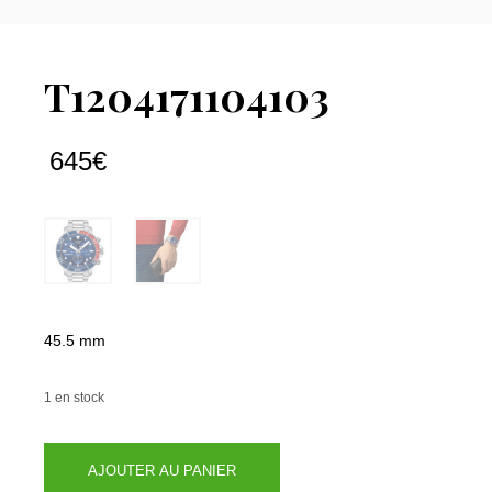
T1204171104103
645
€
45.5 mm
1 en stock
quantité
AJOUTER AU PANIER
de