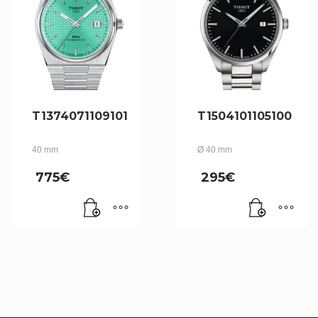
T1374071109101
T1504101105100
40 mm
Ø 40 mm
775
€
295
€