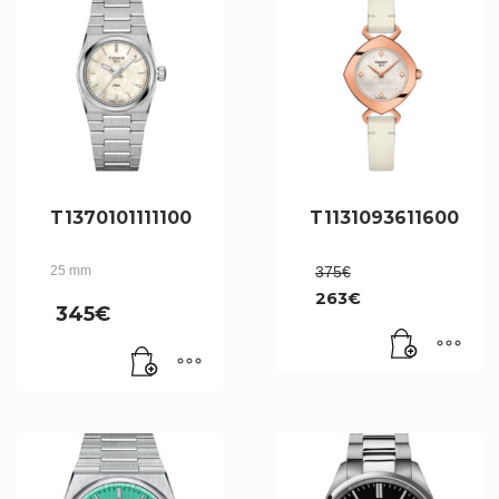
T1370101111100
T1131093611600
Le
25 mm
375
€
prix
263
€
initial
345
€
Le
était :
prix
375€.
actuel
est :
263€.