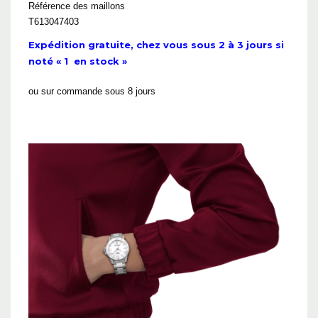
Référence des maillons
T613047403
Expédition gratuite, chez vous sous 2 à 3 jours si
noté « 1 en stock »
ou sur commande sous 8 jours