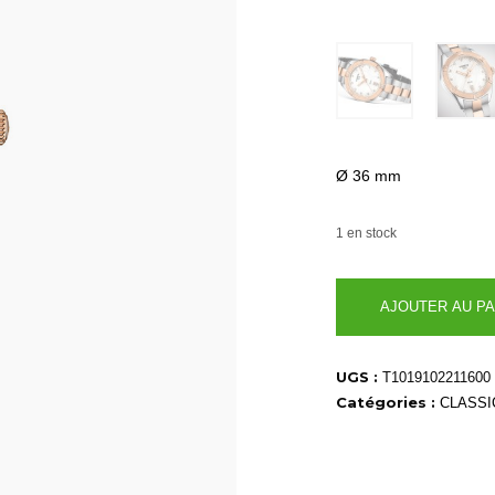
Ø 36 mm
1 en stock
quantité
AJOUTER AU PA
de
T1019102211600
UGS :
T1019102211600
Catégories :
CLASSI