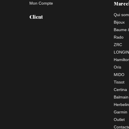
Marce
Mon Compte
Qui som
Client
Bijoux
Baume &
Rado
ZRC
LONGI
Hamilto
Oris
MIDO
Tissot
Certina
Balmain
Herbelin
Garmin
Outlet
Contact