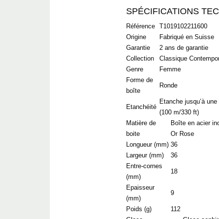
SPÉCIFICATIONS TE
Référence
T1019102211600
Origine
Fabriqué en Suisse
Garantie
2 ans de garantie
Collection
Classique Contempo
Genre
Femme
Forme de
Ronde
boîte
Etanche jusqu’à une 
Etanchéité
(100 m/330 ft)
Matière de
Boîte en acier i
boite
Or Rose
Longueur (mm)
36
Largeur (mm)
36
Entre-cornes
18
(mm)
Epaisseur
9
(mm)
Poids (g)
112