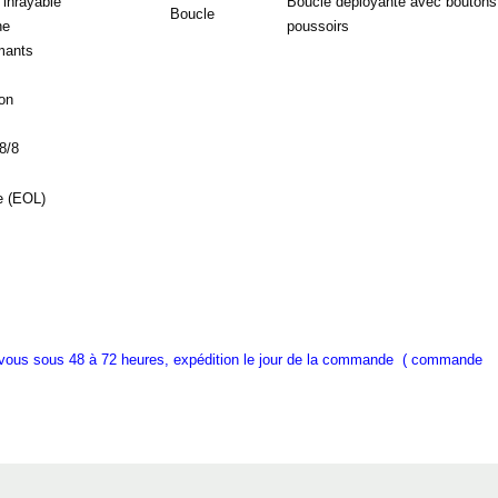
 inrayable
Boucle déployante avec boutons
Boucle
he
poussoirs
mants
on
 8/8
vous sous 48 à 72 heures, expédition le jour de la commande ( commande