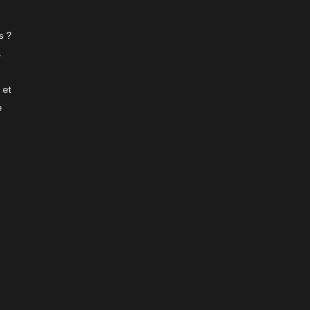
s ?
s
 et
e