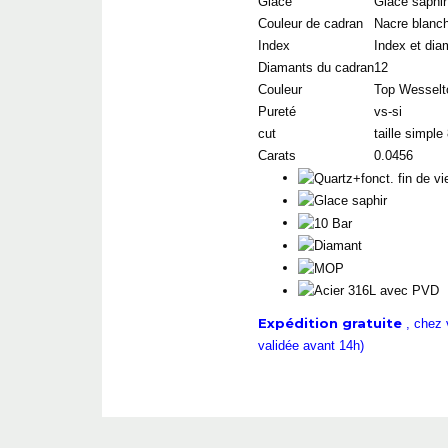
Glace
Glace saphir
Couleur de cadran
Nacre blanc
Index
Index et dia
Diamants du cadran
12
Couleur
Top Wesselt
Pureté
vs-si
cut
taille simple
Carats
0.0456
Expédition gratuite
, chez 
validée avant 14h)