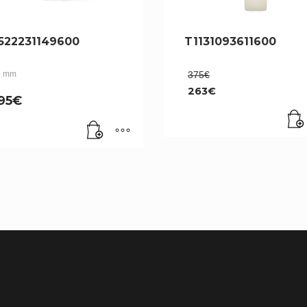
522231149600
T1131093611600
Le
6 mm
375
€
prix
263
€
initial
95
€
Le
était :
prix
375€.
actuel
est :
263€.