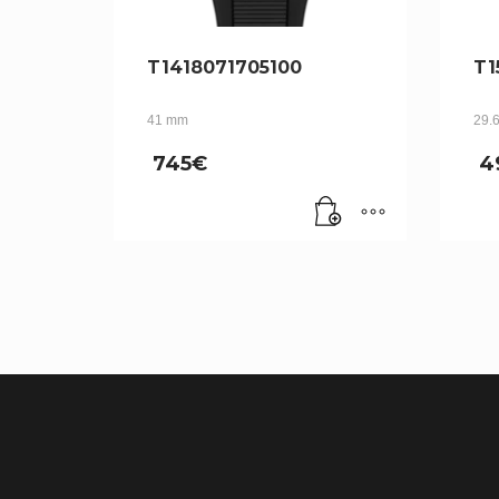
T1418071705100
T1
41 mm
29.
745
€
4