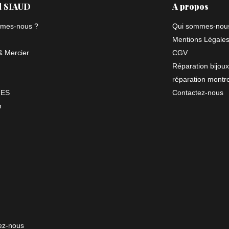
l SIAUD
A propos
mes-nous ?
Qui sommes-nou
Mentions Légale
 Mercier
CGV
Réparation bijoux
réparation montr
NES
Contactez-nous
n
ez-nous