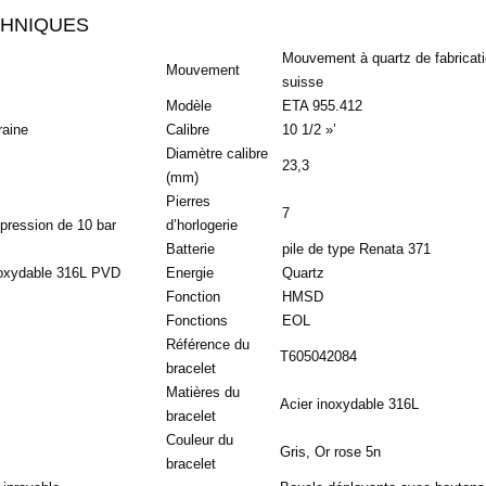
CHNIQUES
Mouvement à quartz de fabricat
Mouvement
suisse
Modèle
ETA 955.412
raine
Calibre
10 1/2 »’
Diamètre calibre
23,3
(mm)
Pierres
7
pression de 10 bar
d’horlogerie
Batterie
pile de type Renata 371
noxydable 316L PVD
Energie
Quartz
Fonction
HMSD
Fonctions
EOL
Référence du
T605042084
bracelet
Matières du
Acier inoxydable 316L
bracelet
Couleur du
Gris, Or rose 5n
bracelet