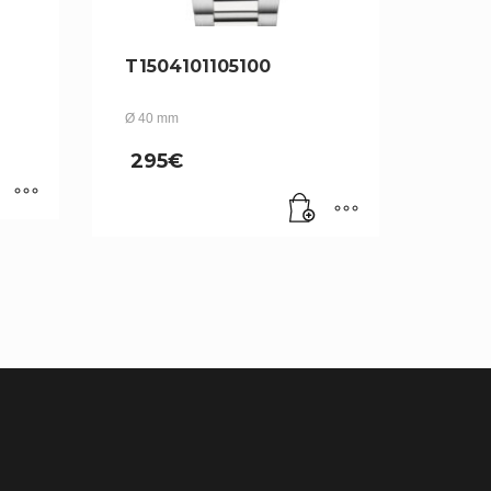
T1504101105100
Ø 40 mm
295
€