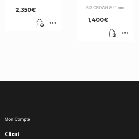
BIG CROWN Ø 41 mm
2,350
€
1,400
€
Mon Compte
Client