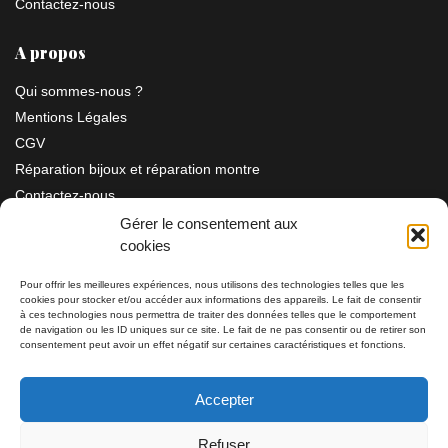
Contactez-nous
A propos
Qui sommes-nous ?
Mentions Légales
CGV
Réparation bijoux et réparation montre
Contactez-nous
Gérer le consentement aux
cookies
Information
Pour offrir les meilleures expériences, nous utilisons des technologies telles que les
cookies pour stocker et/ou accéder aux informations des appareils. Le fait de consentir
à ces technologies nous permettra de traiter des données telles que le comportement
Bijouterie SIAUD
11 rue Masséna 06000 NICE
de navigation ou les ID uniques sur ce site. Le fait de ne pas consentir ou de retirer son
consentement peut avoir un effet négatif sur certaines caractéristiques et fonctions.
du mardi au samedi de 9h30 à 19h00
Accepter
Tél: 04 93 82 29 34 / 09 78 81 68 81
Refuser
Tél: 07 66 49 41 30