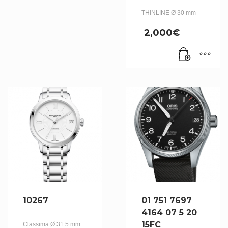
THINLINE Ø 30 mm
2,000
€
10267
01 751 7697
4164 07 5 20
15FC
Classima Ø 31.5 mm