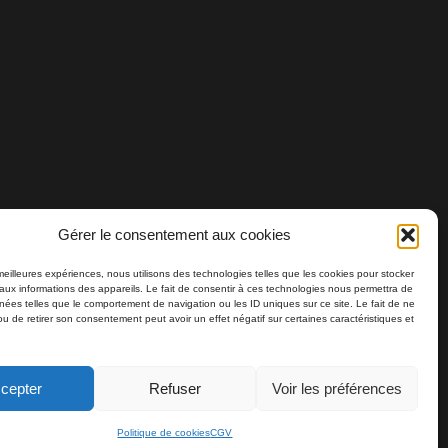
Gérer le consentement aux cookies
 meilleures expériences, nous utilisons des technologies telles que les cookies pour stocker
aux informations des appareils. Le fait de consentir à ces technologies nous permettra de
nnées telles que le comportement de navigation ou les ID uniques sur ce site. Le fait de ne
ou de retirer son consentement peut avoir un effet négatif sur certaines caractéristiques et
cepter
Refuser
Voir les préférences
Politique de cookies
CGV