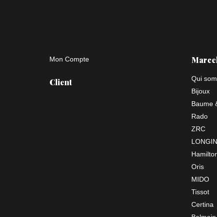
Marce
Mon Compte
Qui som
Client
Bijoux
Baume &
Rado
ZRC
LONGI
Hamilto
Oris
MIDO
Tissot
Certina
Balmain