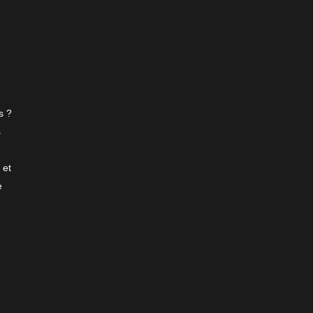
s ?
s
 et
e