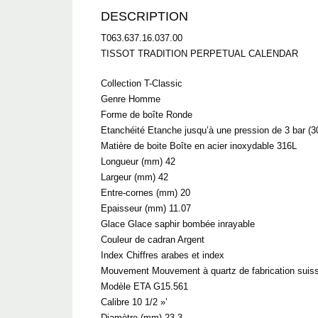
DESCRIPTION
T063.637.16.037.00
TISSOT TRADITION PERPETUAL CALENDAR
Collection T-Classic
Genre Homme
Forme de boîte Ronde
Etanchéité Etanche jusqu’à une pression de 3 bar (3
Matière de boite Boîte en acier inoxydable 316L
Longueur (mm) 42
Largeur (mm) 42
Entre-cornes (mm) 20
Epaisseur (mm) 11.07
Glace Glace saphir bombée inrayable
Couleur de cadran Argent
Index Chiffres arabes et index
Mouvement Mouvement à quartz de fabrication suis
Modèle ETA G15.561
Calibre 10 1/2 »’
Diamètre (mm) 23,3