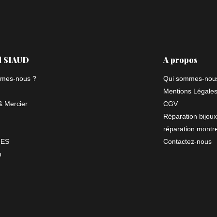
l SIAUD
A propos
mes-nous ?
Qui sommes-nou
Mentions Légale
 Mercier
CGV
Réparation bijoux
réparation montr
NES
Contactez-nous
n