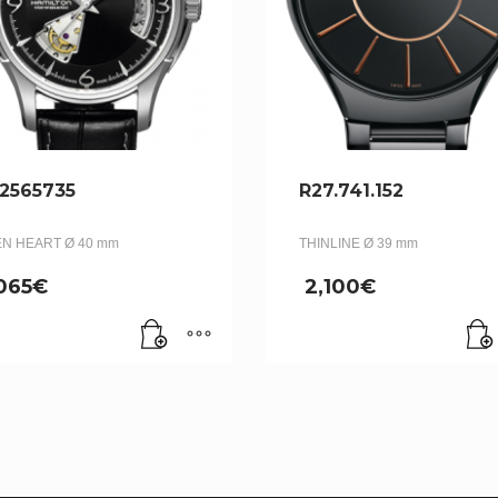
2565735
R27.741.152
N HEART Ø 40 mm
THINLINE Ø 39 mm
,065
€
2,100
€