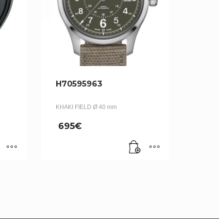
H70595963
KHAKI FIELD Ø 40 mm
695
€