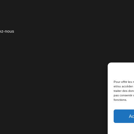
ez-nous
Pour offrir les
et/ou accéder 
traiter des do
pas consentir 
fonctions.
Ac