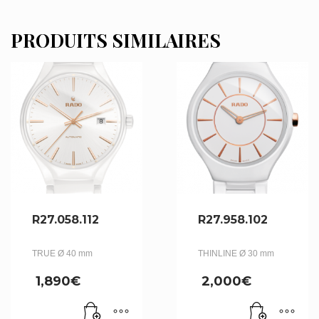
PRODUITS SIMILAIRES
R27.058.112
R27.958.102
TRUE Ø 40 mm
THINLINE Ø 30 mm
1,890
€
2,000
€