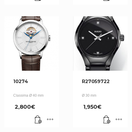
10274
R27059722
Classima Ø 40 mm
Ø 30 mm
2,800
€
1,950
€