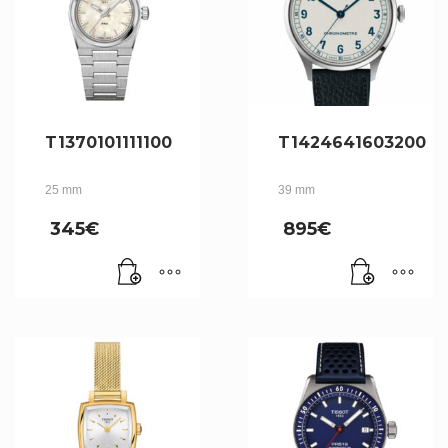
T1370101111100
T1424641603200
25 mm
39 mm
345
€
895
€