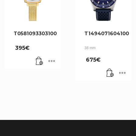
T0581093303100
T1494071604100
395
€
38 mm
675
€