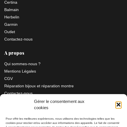
Certina
Balmain
Herbelin
Garmin
Outlet
Contactez-nous
A propos
Qui sommes-nous ?
Mentions Légales
CGV
Réparation bijoux et réparation montre
Contactez-nous
Gérer le consentement aux
cookies
Information
Pour offrir les meilleures expériences, nous utilisons des technologies telles que les
cookies pour stocker et/ou accéder aux informations des appareils. Le fait de consentir