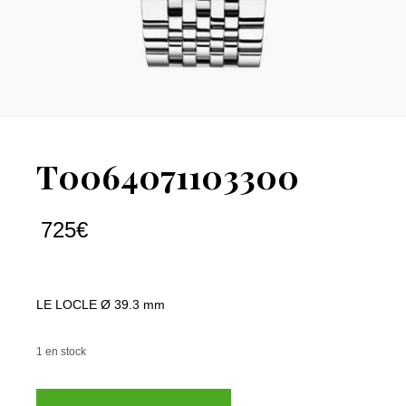
T0064071103300
725
€
LE LOCLE Ø 39.3 mm
1 en stock
quantité