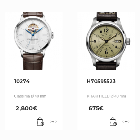
10274
H70595523
Classima Ø 40 mm
KHAKI FIELD Ø 40 mm
2,800
€
675
€