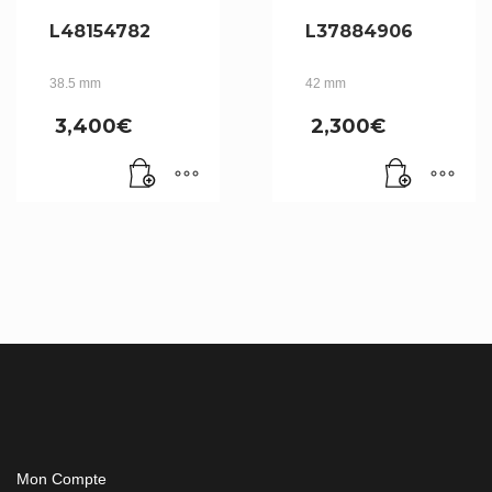
L48154782
L37884906
38.5 mm
42 mm
3,400
€
2,300
€
Mon Compte