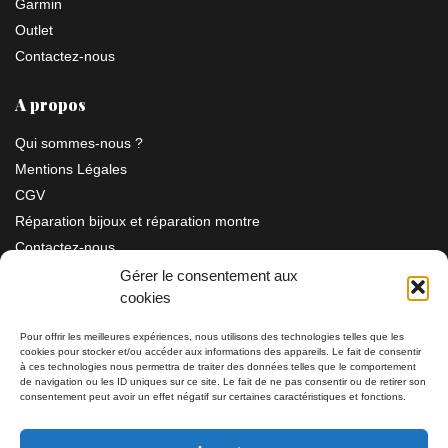
Garmin
Outlet
Contactez-nous
A propos
Qui sommes-nous ?
Mentions Légales
CGV
Réparation bijoux et réparation montre
Contactez-nous
Gérer le consentement aux
cookies
Information
Pour offrir les meilleures expériences, nous utilisons des technologies telles que les
cookies pour stocker et/ou accéder aux informations des appareils. Le fait de consentir
Bijouterie SIAUD
à ces technologies nous permettra de traiter des données telles que le comportement
11 rue Masséna 06000 NICE
de navigation ou les ID uniques sur ce site. Le fait de ne pas consentir ou de retirer son
consentement peut avoir un effet négatif sur certaines caractéristiques et fonctions.
du mardi au samedi de 9h30 à 19h00