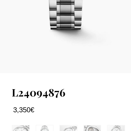
L24094876
3,350
€