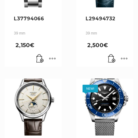
L37794066
L29494732
39 mm
39 mm
2,150
€
2,500
€
NEW!