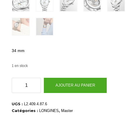
34 mm
1 en stock
quantité
AJOUTER AU PANIER
de
L24094876
UGS :
L2.409.4.87.6
Catégories :
,
LONGINES
Master