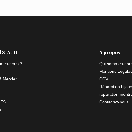
l SIAUD
A propos
mes-nous ?
Qui sommes-nou
Mentions Légale
 Mercier
CGV
Réparation bijoux
réparation montr
NES
Contactez-nous
n