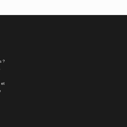
s ?
s
 et
e