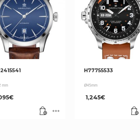
2415541
H77755533
2 mm
Ø45mm
,095
€
1,245
€