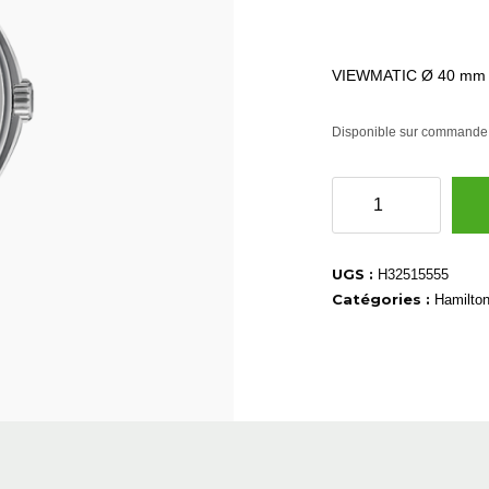
VIEWMATIC Ø 40 mm
Disponible sur commande
quantité
de
H32515555
UGS :
H32515555
Catégories :
Hamilto