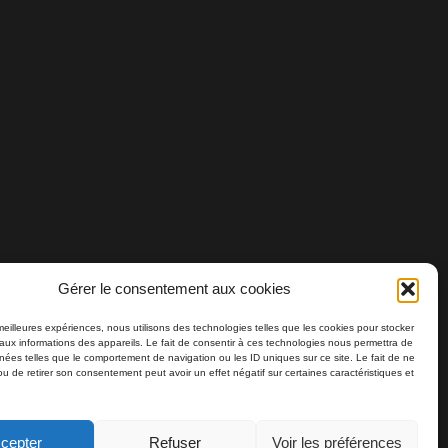
Gérer le consentement aux cookies
 meilleures expériences, nous utilisons des technologies telles que les cookies pour stocker
aux informations des appareils. Le fait de consentir à ces technologies nous permettra de
nnées telles que le comportement de navigation ou les ID uniques sur ce site. Le fait de ne
ou de retirer son consentement peut avoir un effet négatif sur certaines caractéristiques et
cepter
Refuser
Voir les préférences