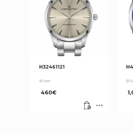
H32461121
H4
40 mm
Ø 4
460
€
1