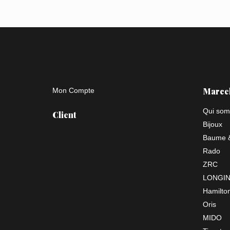
Marce
Mon Compte
Qui som
Client
Bijoux
Baume &
Rado
ZRC
LONGI
Hamilto
Oris
MIDO