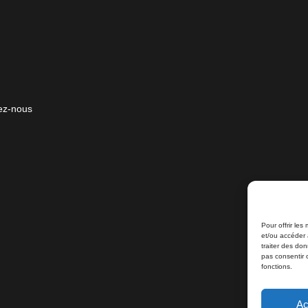
ez-nous
Pour offrir les
et/ou accéder 
traiter des do
pas consentir 
fonctions.
Ac