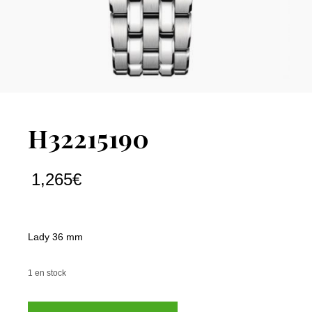
H32215190
1,265
€
Lady 36 mm
1 en stock
quantité