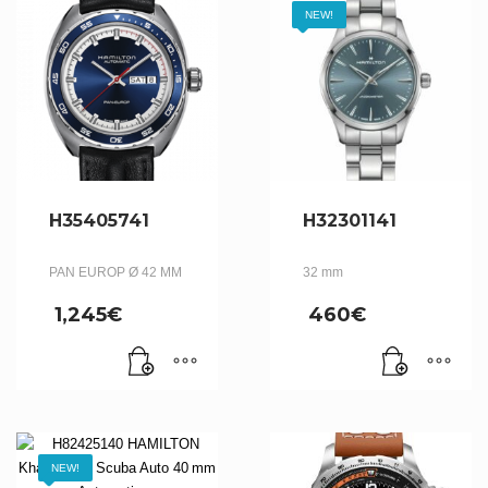
NEW!
H35405741
H32301141
PAN EUROP Ø 42 MM
32 mm
1,245
€
460
€
NEW!