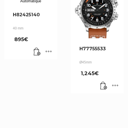
H82425140
40 mm
895
€
H77755533
Ø45mm
1,245
€