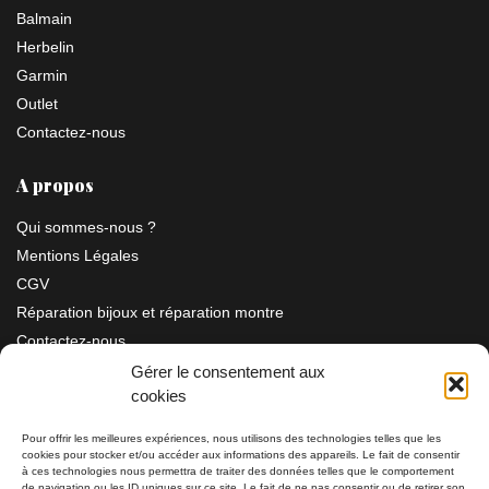
Balmain
Herbelin
Garmin
Outlet
Contactez-nous
A propos
Qui sommes-nous ?
Mentions Légales
CGV
Réparation bijoux et réparation montre
Contactez-nous
Gérer le consentement aux
cookies
Information
Pour offrir les meilleures expériences, nous utilisons des technologies telles que les
cookies pour stocker et/ou accéder aux informations des appareils. Le fait de consentir
Bijouterie SIAUD
à ces technologies nous permettra de traiter des données telles que le comportement
11 rue Masséna 06000 NICE
de navigation ou les ID uniques sur ce site. Le fait de ne pas consentir ou de retirer son