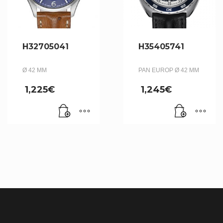
H32705041
H35405741
Ø 42 MM
PAN EUROP Ø 42 MM
1,225
€
1,245
€