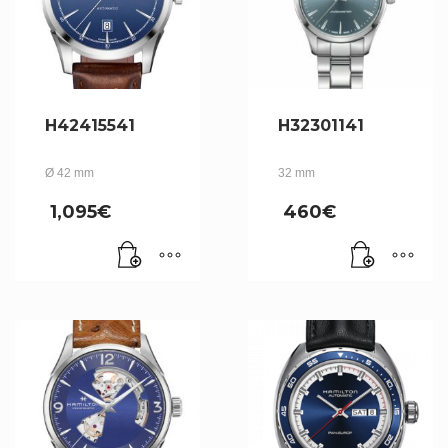
H42415541
H32301141
Ø 42 mm
32 mm
1,095
€
460
€