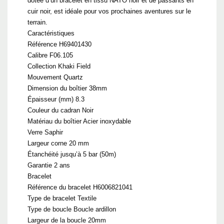
dotée d’un bracelet en tissu NATO noir et de passants en
cuir noir, est idéale pour vos prochaines aventures sur le
terrain.
Caractéristiques
Référence H69401430
Calibre F06.105
Collection Khaki Field
Mouvement Quartz
Dimension du boîtier 38mm
Épaisseur (mm) 8.3
Couleur du cadran Noir
Matériau du boîtier Acier inoxydable
Verre Saphir
Largeur corne 20 mm
Étanchéité jusqu’à 5 bar (50m)
Garantie 2 ans
Bracelet
Référence du bracelet H6006821041
Type de bracelet Textile
Type de boucle Boucle ardillon
Largeur de la boucle 20mm