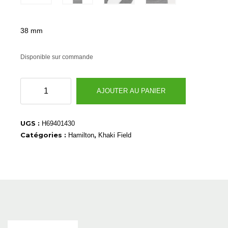
38 mm
Disponible sur commande
quantité
AJOUTER AU PANIER
de
H69401430
UGS :
H69401430
Catégories :
,
Hamilton
Khaki Field