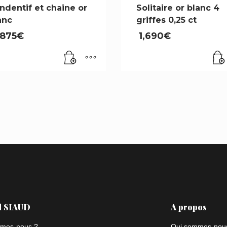
ndentif et chaine or
Solitaire or blanc 4
anc
griffes 0,25 ct
,875
€
1,690
€
l SIAUD
A propos
mes-nous ?
Qui sommes-nou