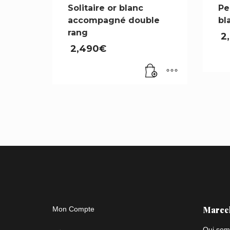
Solitaire or blanc
Pe
accompagné double
bl
rang
2
2,490
€
Marce
Mon Compte
Qui som