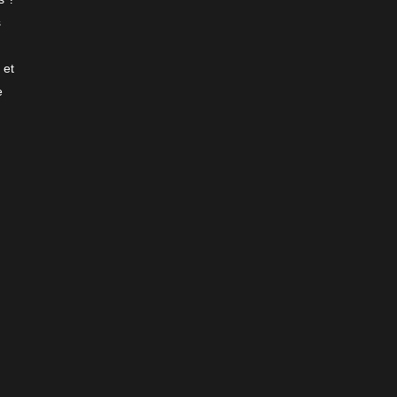
s
 et
e