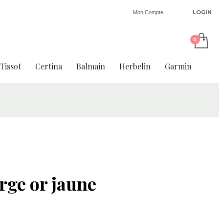
LOGIN
Mon Compte
Tissot
Certina
Balmain
Herbelin
Garmin
rge or jaune