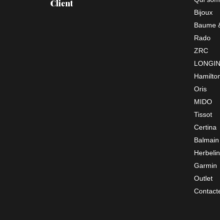
Client
Bijoux
Baume &
Rado
ZRC
LONGI
Hamilto
Oris
MIDO
Tissot
Certina
Balmain
Herbelin
Garmin
Outlet
Contact