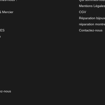
Mentions Légale
 Mercier
CGV
Réparation bijoux
réparation montr
NES
Contactez-nous
n
ez-nous