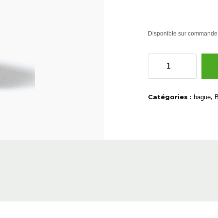
Disponible sur commande
quantité
de
Bague
large
Catégories :
,
bague
B
or
jaune