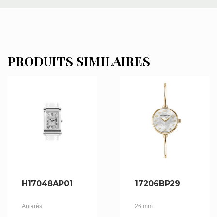
PRODUITS SIMILAIRES
H17048AP01
17206BP29
Antarès
26 mm