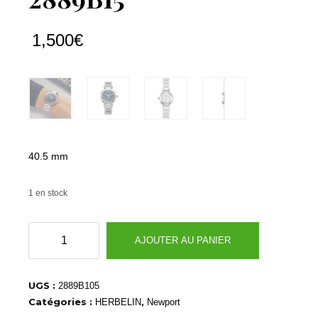
1,500
€
40.5 mm
1 en stock
quantité
AJOUTER AU PANIER
de
2889B15
UGS :
2889B105
Catégories :
,
HERBELIN
Newport