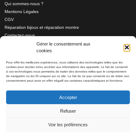
Qui sommes-nous ?
Mentions Légales
CGV
Réparation bijoux et réparation montre
Contactez-nous
Gérer le consentement aux
cookies
Information
Pour offrir les meilleures expériences, nous utilisons des technologies telles que les
cookies pour stocker et/ou accéder aux informations des appareils. Le fait de consentir
à ces technologies nous permettra de traiter des données telles que le comportement
Bijouterie SIAUD
11 rue Masséna 06000 NICE
de navigation ou les ID uniques sur ce site. Le fait de ne pas consentir ou de retirer son
consentement peut avoir un effet négatif sur certaines caractéristiques et fonctions.
du mardi au samedi de 9h30 à 19h00
Accepter
Tél: 04 93 82 29 34 / 09 78 81 68 81
Refuser
Tél: 07 66 49 41 30
Voir les préférences