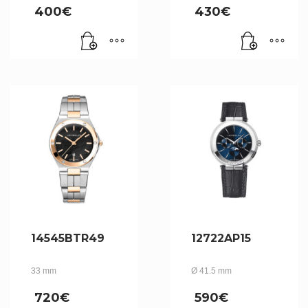
400
€
430
€
14545BTR49
12722AP15
33 mm
Ø 41.5 mm
720
€
590
€