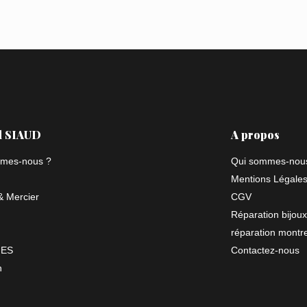
l SIAUD
A propos
mes-nous ?
Qui sommes-nou
Mentions Légale
 Mercier
CGV
Réparation bijoux
réparation montr
NES
Contactez-nous
n