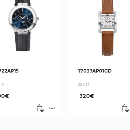
722AP15
17037AP01GD
1.5 mm
22 x 17
90
€
320
€