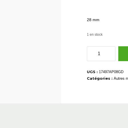
28 mm
1 en stock
quantité
de
17497AP08GD
UGS :
17497AP08GD
Catégories :
Autres 