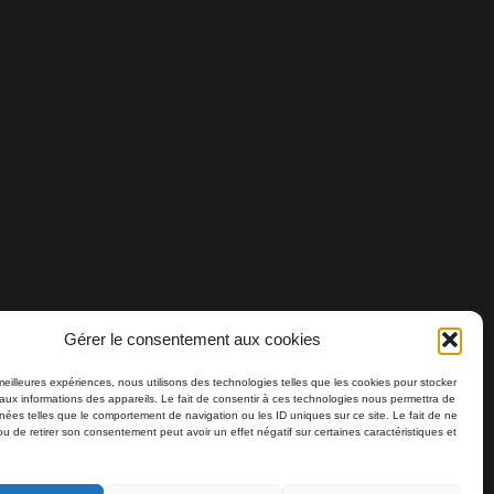
Gérer le consentement aux cookies
 meilleures expériences, nous utilisons des technologies telles que les cookies pour stocker
aux informations des appareils. Le fait de consentir à ces technologies nous permettra de
nnées telles que le comportement de navigation ou les ID uniques sur ce site. Le fait de ne
ou de retirer son consentement peut avoir un effet négatif sur certaines caractéristiques et