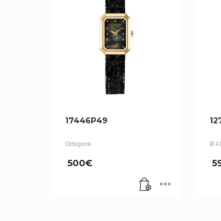
17446P49
12
Octogone
Ø 4
500
€
5