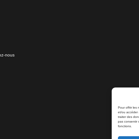
ez-nous
Pour offrir les
et/ou accéder 
traiter des do
pas consentir 
fonctions.