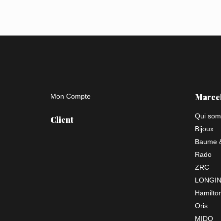
Marce
Mon Compte
Qui som
Client
Bijoux
Baume &
Rado
ZRC
LONGI
Hamilto
Oris
MIDO