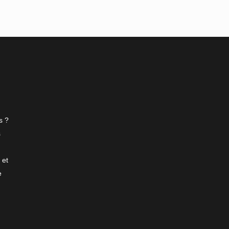
s ?
s
 et
e