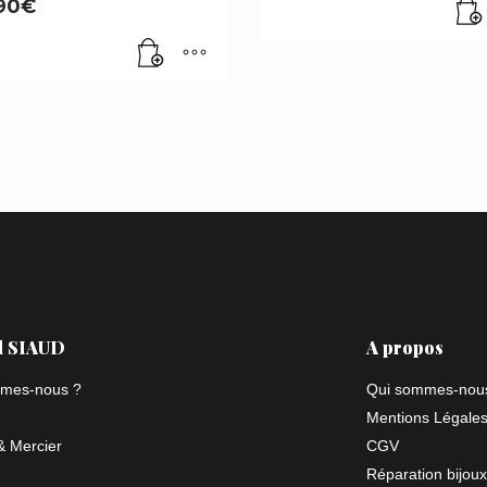
90
€
l SIAUD
A propos
mes-nous ?
Qui sommes-nou
Mentions Légale
 Mercier
CGV
Réparation bijoux