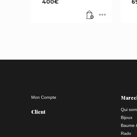
400
€
6
Marce
Mon Compte
Qui som
Client
Bijoux
Baume &
Rado