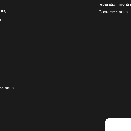
réparation montr
NES
Contactez-nous
n
ez-nous