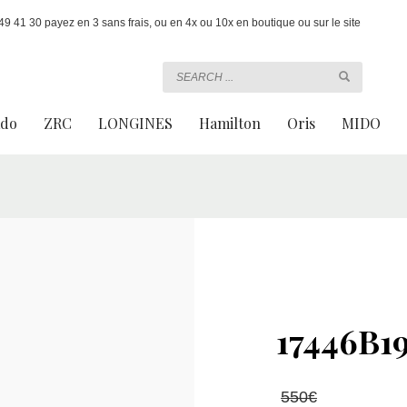
 41 30 payez en 3 sans frais, ou en 4x ou 10x en boutique ou sur le site
ado
ZRC
LONGINES
Hamilton
Oris
MIDO
17446B1
Le
550
€