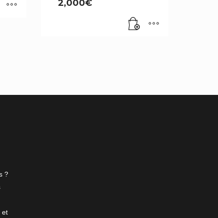
2,000
€
s ?
s
 et