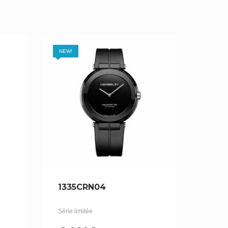
NEW!
1335CRN04
Série limitée