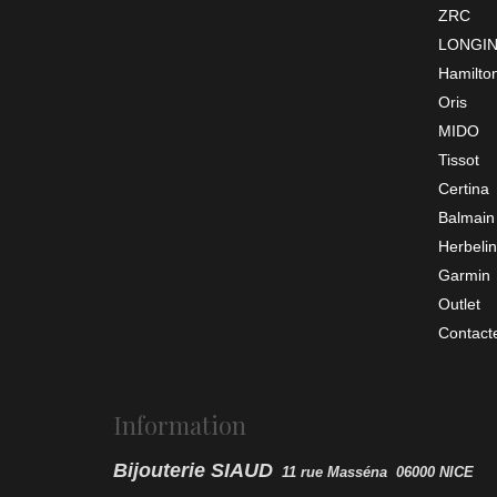
ZRC
LONGI
Hamilto
Oris
MIDO
Tissot
Certina
Balmain
Herbelin
Garmin
Outlet
Contact
Information
Bijouterie SIAUD
11 rue Masséna 06000 NICE