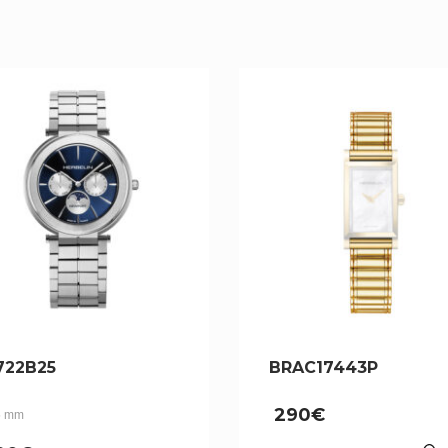
722B25
BRAC17443P
290
€
5 mm