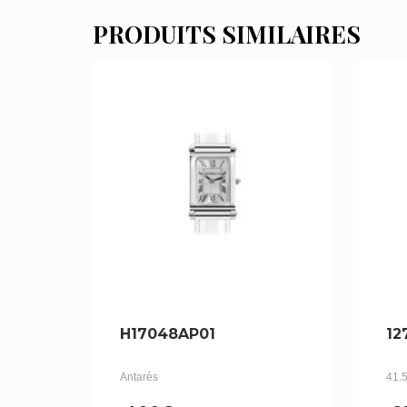
PRODUITS SIMILAIRES
H17048AP01
12
Antarès
41.