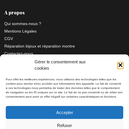
A propos
Qui sommes-nous ?
Mentions Légales
CGV
Réparation bijoux et réparation montre
Contactez-nous
Gérer le consentement aux
cookies
Information
Pour offrir les meilleures expériences, nous utilisons des technologies telles que les
cookies pour stocker et/ou accéder aux informations des appareils. Le fait de consentir
à ces technologies nous permettra de traiter des données telles que le comportement
Bijouterie SIAUD
11 rue Masséna 06000 NICE
de navigation ou les ID uniques sur ce site. Le fait de ne pas consentir ou de retirer son
consentement peut avoir un effet négatif sur certaines caractéristiques et fonctions.
du mardi au samedi de 9h30 à 19h00
Accepter
Tél: 04 93 82 29 34 / 09 78 81 68 81
Refuser
Tél: 07 66 49 41 30