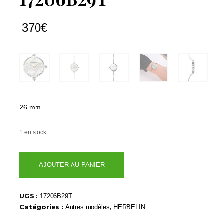
370
€
26 mm
1 en stock
quantité
AJOUTER AU PANIER
de
17206B29T
UGS :
17206B29T
Catégories :
,
Autres modèles
HERBELIN