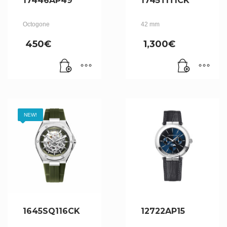
17446AP49
1745TITICK
Octogone
42 mm
450
€
1,300
€
NEW!
1645SQ116CK
12722AP15