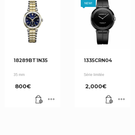
NEW!
18289BT1N35
1335CRN04
35 mm
Série limitée
800
€
2,000
€