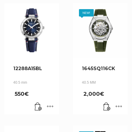
NEW!
12288A15BL
1645SQ116CK
40.5 mm
40.5 MM
550
€
2,000
€