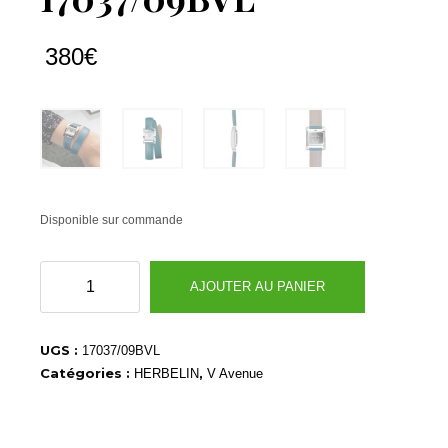
380
€
Disponible sur commande
quantité
AJOUTER AU PANIER
de
17037/09BVL
UGS :
17037/09BVL
Catégories :
,
HERBELIN
V Avenue