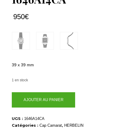
950
€
39 x 39 mm
1 en stock
quantité
AJOUTER AU PANIER
de
1646A14CA
UGS :
1646A14CA
Catégories :
,
Cap Camarat
HERBELIN