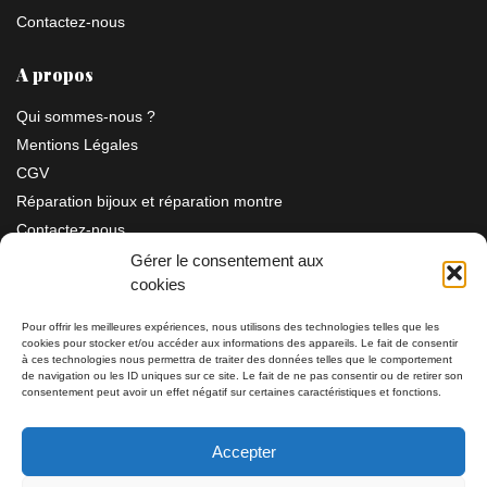
Contactez-nous
A propos
Qui sommes-nous ?
Mentions Légales
CGV
Réparation bijoux et réparation montre
Contactez-nous
Gérer le consentement aux
cookies
Information
Pour offrir les meilleures expériences, nous utilisons des technologies telles que les
cookies pour stocker et/ou accéder aux informations des appareils. Le fait de consentir
à ces technologies nous permettra de traiter des données telles que le comportement
Bijouterie SIAUD
11 rue Masséna 06000 NICE
de navigation ou les ID uniques sur ce site. Le fait de ne pas consentir ou de retirer son
consentement peut avoir un effet négatif sur certaines caractéristiques et fonctions.
du mardi au samedi de 9h30 à 19h00
Accepter
Tél: 04 93 82 29 34 / 09 78 81 68 81