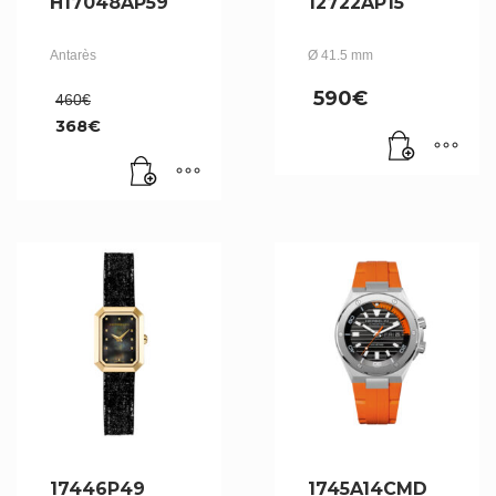
H17048AP59
12722AP15
Antarès
Ø 41.5 mm
Le
590
€
460
€
prix
368
€
initial
Le
était :
prix
460€.
actuel
est :
368€.
17446P49
1745A14CMD