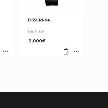
1335CRN04
Série limitée
2,000
€