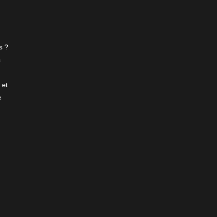
s ?
s
 et
e