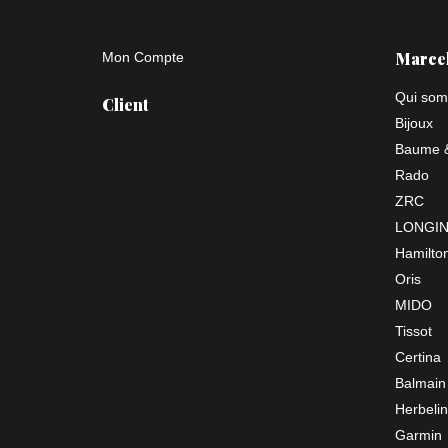
Marce
Mon Compte
Qui som
Client
Bijoux
Baume &
Rado
ZRC
LONGI
Hamilto
Oris
MIDO
Tissot
Certina
Balmain
Herbelin
Garmin