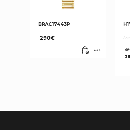
BRAC17443P
H1
290
€
Ant
46
3
Le
pr
ac
es
36