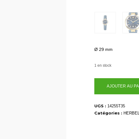
Ø 29 mm
1 en stock
quantité
AJOUTER AU PA
de
14255T35
UGS :
14255T35
Catégories :
HERBEL