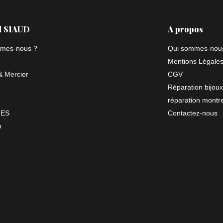
l SIAUD
A propos
mes-nous ?
Qui sommes-nou
Mentions Légale
 Mercier
CGV
Réparation bijoux
réparation montr
NES
Contactez-nous
n