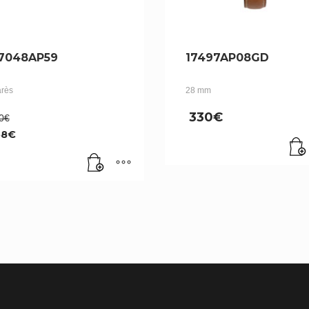
7048AP59
17497AP08GD
arès
28 mm
Le
330
€
0
€
prix
68
€
initial
était :
ix
460€.
tuel
t :
8€.