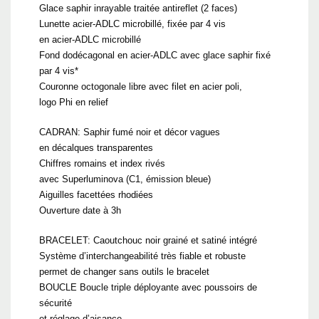
Glace saphir inrayable traitée antireflet (2 faces)
Lunette acier-ADLC microbillé, fixée par 4 vis
en acier-ADLC microbillé
Fond dodécagonal en acier-ADLC avec glace saphir fixé
par 4 vis*
Couronne octogonale libre avec filet en acier poli,
logo Phi en relief
CADRAN: Saphir fumé noir et décor vagues
en décalques transparentes
Chiffres romains et index rivés
avec Superluminova (C1, émission bleue)
Aiguilles facettées rhodiées
Ouverture date à 3h
BRACELET: Caoutchouc noir grainé et satiné intégré
Système d’interchangeabilité très fiable et robuste
permet de changer sans outils le bracelet
BOUCLE Boucle triple déployante avec poussoirs de
sécurité
et réglage d’aisance