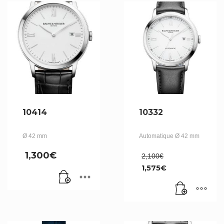
10414
10332
Ø 42 mm
Automatique Ø 42 mm
Le
1,300
€
2,100
€
prix
1,575
€
initial
Le
était :
prix
2,100€.
actuel
est :
1,575€.