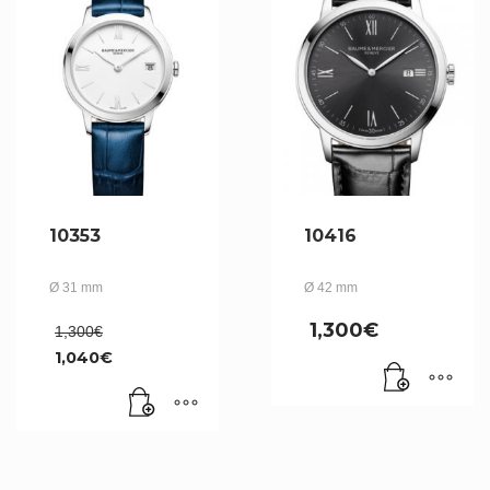
10353
10416
Ø 31 mm
Ø 42 mm
Le
1,300
€
1,300
€
prix
1,040
€
initial
Le
était :
prix
1,300€.
actuel
est :
1,040€.