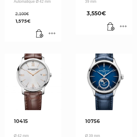
Automatique Ø 42 mm
39 mm
Le
3,550
€
2,100
€
prix
1,575
€
initial
Le
était :
prix
2,100€.
actuel
est :
1,575€.
10415
10756
Ø 42 mm
Ø 39 mm