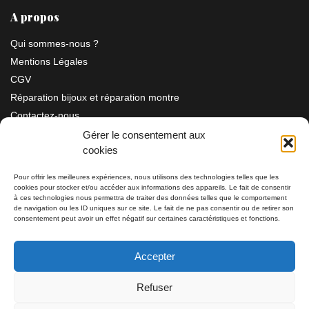
A propos
Qui sommes-nous ?
Mentions Légales
CGV
Réparation bijoux et réparation montre
Contactez-nous
Gérer le consentement aux
cookies
Information
Pour offrir les meilleures expériences, nous utilisons des technologies telles que les
cookies pour stocker et/ou accéder aux informations des appareils. Le fait de consentir
Bijouterie SIAUD
à ces technologies nous permettra de traiter des données telles que le comportement
11 rue Masséna 06000 NICE
de navigation ou les ID uniques sur ce site. Le fait de ne pas consentir ou de retirer son
consentement peut avoir un effet négatif sur certaines caractéristiques et fonctions.
du mardi au samedi de 9h30 à 19h00
Accepter
Tél: 04 93 82 29 34 / 09 78 81 68 81
Refuser
Tél: 07 66 49 41 30