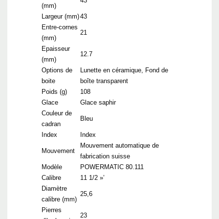
43
(mm)
Largeur (mm)
43
Entre-cornes
21
(mm)
Epaisseur
12.7
(mm)
Options de
Lunette en céramique, Fond de
boite
boîte transparent
Poids (g)
108
Glace
Glace saphir
Couleur de
Bleu
cadran
Index
Index
Mouvement automatique de
Mouvement
fabrication suisse
Modèle
POWERMATIC 80.111
Calibre
11 1/2 »’
Diamètre
25,6
calibre (mm)
Pierres
23