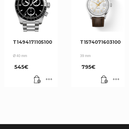
T1494171105100
T1574071603100
Ø 40 mm
39 mm
545
€
795
€