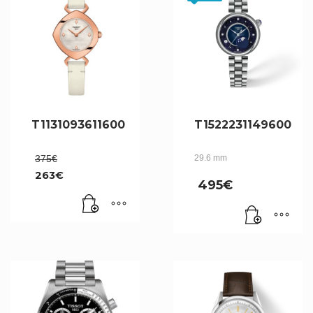
T1131093611600
T1522231149600
Le
375
€
29.6 mm
prix
263
€
initial
495
€
Le
était :
prix
375€.
actuel
est :
263€.