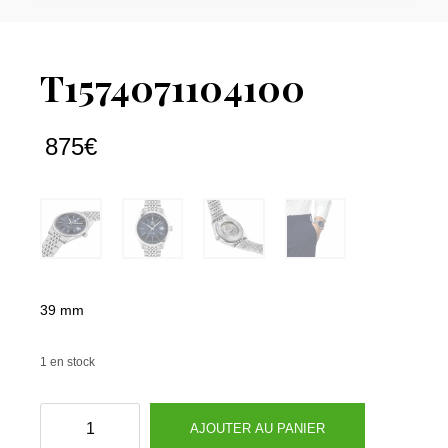
T1574071104100
875
€
39 mm
1 en stock
quantité
AJOUTER AU PANIER
de