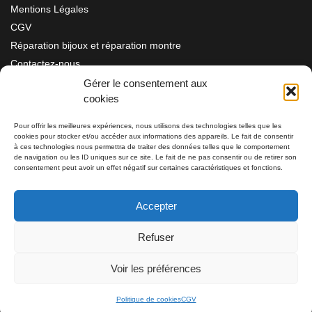
Mentions Légales
CGV
Réparation bijoux et réparation montre
Contactez-nous
Gérer le consentement aux
cookies
Information
Pour offrir les meilleures expériences, nous utilisons des technologies telles que les
cookies pour stocker et/ou accéder aux informations des appareils. Le fait de consentir
Bijouterie SIAUD
à ces technologies nous permettra de traiter des données telles que le comportement
11 rue Masséna 06000 NICE
de navigation ou les ID uniques sur ce site. Le fait de ne pas consentir ou de retirer son
consentement peut avoir un effet négatif sur certaines caractéristiques et fonctions.
du mardi au samedi de 9h30 à 19h00
Accepter
Tél: 04 93 82 29 34 / 09 78 81 68 81
Refuser
Tél: 07 66 49 41 30
Voir les préférences
Politique de cookies
CGV