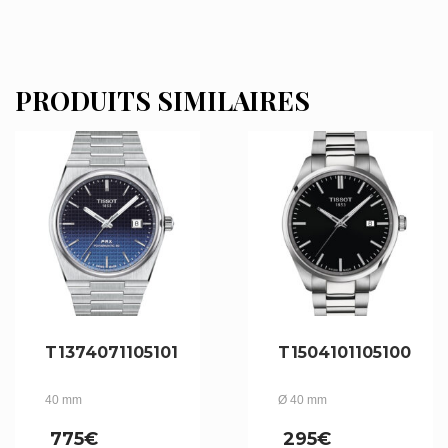
PRODUITS SIMILAIRES
T1374071105101
T1504101105100
40 mm
Ø 40 mm
775
€
295
€