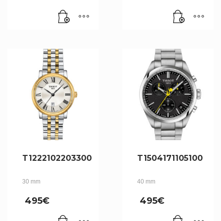
T1222102203300
T1504171105100
30 mm
40 mm
495
€
495
€