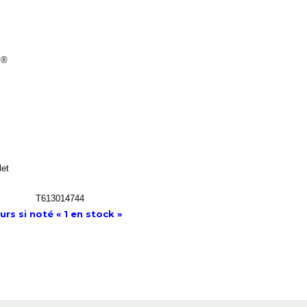
 ®
let
T613014744
rs si noté « 1 en stock »