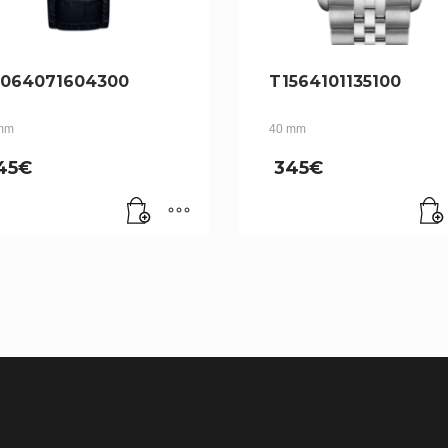
064071604300
T1564101135100
mm
40 mm
45
€
345
€