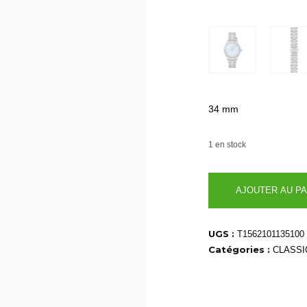
34 mm
1 en stock
quantité
AJOUTER AU PA
de
T1562101135100
UGS :
T1562101135100
Catégories :
CLASSI