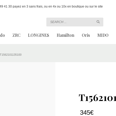
 41 30 payez en 3 sans frais, ou en 4x ou 10x en boutique ou sur le site
ado
ZRC
LONGINES
Hamilton
Oris
MIDO
T1562101135100
T156210
345
€