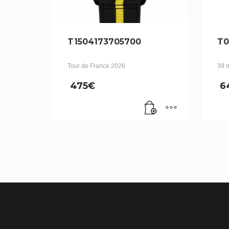
T1504173705700
T0
Tour de France 2026
39 
475
€
6