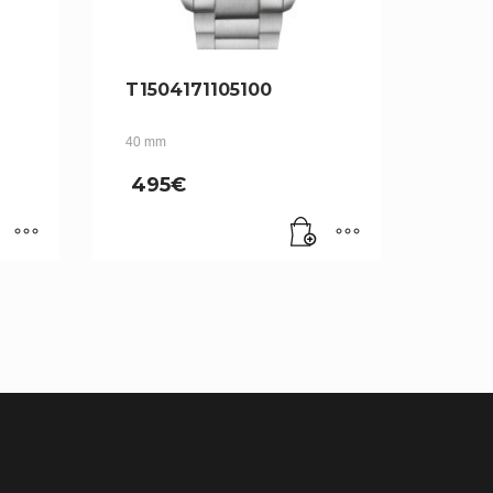
T1504171105100
40 mm
495
€