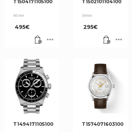
T1504171105100
T1502101104100
40 mm
34mm
495
€
295
€
T1494171105100
T1574071603100