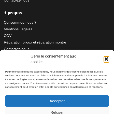
Contactez-nous
A propos
Qui sommes-nous ?
Mentions Légales
CGV
Réparation bijoux et réparation montre
Contactez-nous
Gérer le consentement aux
cookies
Information
Pour offrir les meilleures expériences, nous utilisons des technologies telles que les
cookies pour stocker et/ou accéder aux informations des appareils. Le fait de consentir
Bijouterie SIAUD
à ces technologies nous permettra de traiter des données telles que le comportement
11 rue Masséna 06000 NICE
de navigation ou les ID uniques sur ce site. Le fait de ne pas consentir ou de retirer son
consentement peut avoir un effet négatif sur certaines caractéristiques et fonctions.
du mardi au samedi de 9h30 à 19h00
Accepter
Tél: 04 93 82 29 34 / 09 78 81 68 81
Refuser
Tél: 07 66 49 41 30