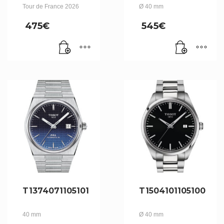
Tour de France 2026
Ø 40 mm
475
€
545
€
T1374071105101
T1504101105100
40 mm
Ø 40 mm