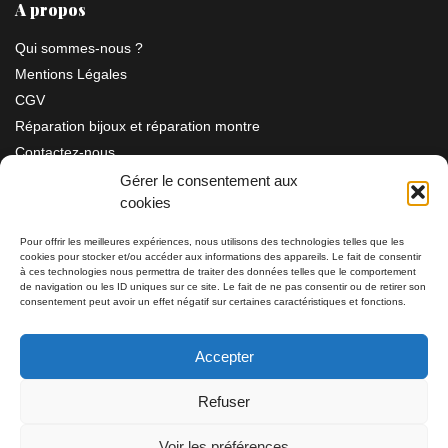
A propos
Qui sommes-nous ?
Mentions Légales
CGV
Réparation bijoux et réparation montre
Contactez-nous
Gérer le consentement aux
cookies
Information
Pour offrir les meilleures expériences, nous utilisons des technologies telles que les
cookies pour stocker et/ou accéder aux informations des appareils. Le fait de consentir
Bijouterie SIAUD
à ces technologies nous permettra de traiter des données telles que le comportement
11 rue Masséna 06000 NICE
de navigation ou les ID uniques sur ce site. Le fait de ne pas consentir ou de retirer son
consentement peut avoir un effet négatif sur certaines caractéristiques et fonctions.
du mardi au samedi de 9h30 à 19h00
Accepter
Tél: 04 93 82 29 34 / 09 78 81 68 81
Refuser
Tél: 07 66 49 41 30
Voir les préférences