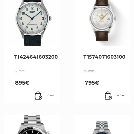
T1424641603200
T1574071603100
39 mm
39 mm
895
€
795
€