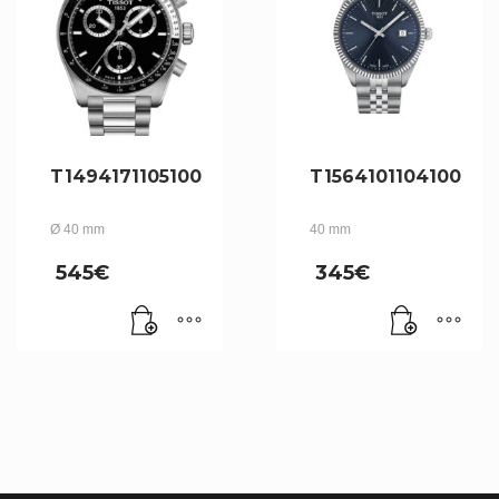
T1494171105100
T1564101104100
Ø 40 mm
40 mm
545
€
345
€