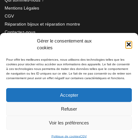
Mentions Légales
CGV
Réparation bijoux et réparation montre
Contactez-nous
Gérer le consentement aux
cookies
Information
Pour offrir les meilleures expériences, nous utilisons des technologies telles que les
cookies pour stocker et/ou accéder aux informations des appareils. Le fait de consentir
Bijouterie SIAUD
à ces technologies nous permettra de traiter des données telles que le comportement
11 rue Masséna 06000 NICE
de navigation ou les ID uniques sur ce site. Le fait de ne pas consentir ou de retirer son
consentement peut avoir un effet négatif sur certaines caractéristiques et fonctions.
du mardi au samedi de 9h30 à 19h00
Accepter
Tél: 04 93 82 29 34 / 09 78 81 68 81
Refuser
Tél: 07 66 49 41 30
Voir les préférences
Politique de cookies
CGV