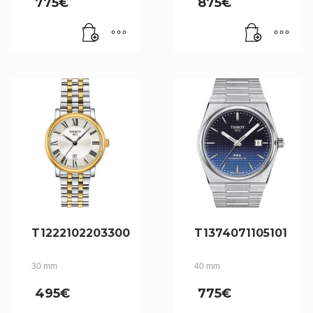
775
€
875
€
T1222102203300
T1374071105101
30 mm
40 mm
495
€
775
€