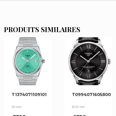
PRODUITS SIMILAIRES
T1374071109101
T0994071605800
40 mm
Ø 42 mm