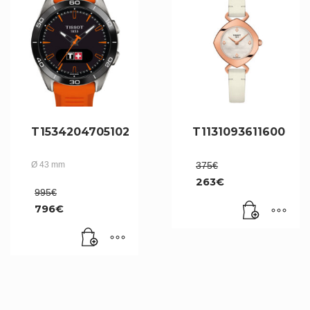
T1534204705102
T1131093611600
Le
Ø 43 mm
375
€
prix
263
€
initial
Le
Le
995
€
était :
prix
prix
796
€
375€.
initial
actuel
Le
était :
est :
prix
995€.
263€.
actuel
est :
796€.