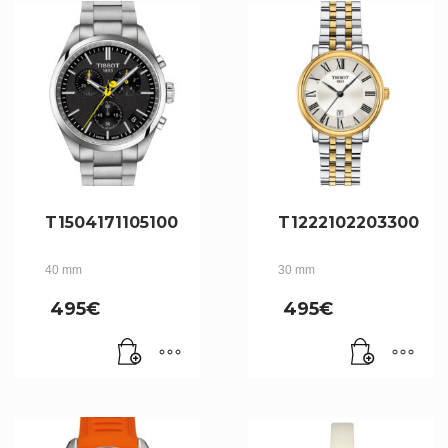
T1504171105100
T1222102203300
40 mm
30 mm
495
€
495
€