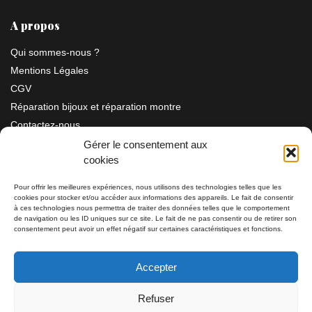
A propos
Qui sommes-nous ?
Mentions Légales
CGV
Réparation bijoux et réparation montre
Contactez-nous
Gérer le consentement aux
cookies
Information
Pour offrir les meilleures expériences, nous utilisons des technologies telles que les
cookies pour stocker et/ou accéder aux informations des appareils. Le fait de consentir
Bijouterie SIAUD
à ces technologies nous permettra de traiter des données telles que le comportement
11 rue Masséna 06000 NICE
de navigation ou les ID uniques sur ce site. Le fait de ne pas consentir ou de retirer son
consentement peut avoir un effet négatif sur certaines caractéristiques et fonctions.
du mardi au samedi de 9h30 à 19h00
Accepter
Tél: 04 93 82 29 34 / 09 78 81 68 81
Refuser
Tél: 07 66 49 41 30