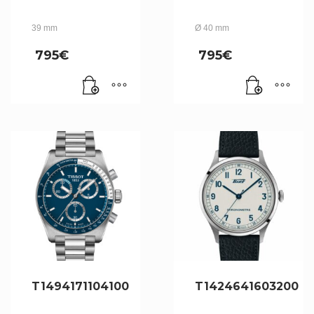
39 mm
Ø 40 mm
795
€
795
€
T1494171104100
T1424641603200