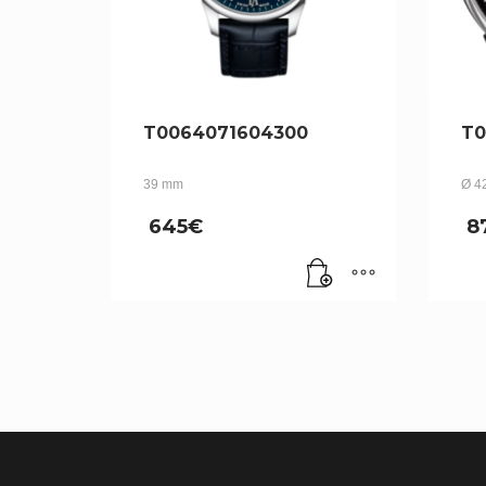
T0064071604300
T0
39 mm
Ø 4
645
€
8