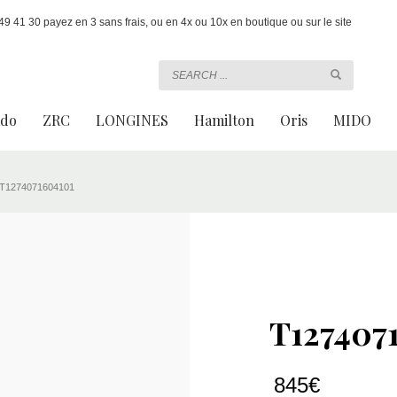
 41 30 payez en 3 sans frais, ou en 4x ou 10x en boutique ou sur le site
ado
ZRC
LONGINES
Hamilton
Oris
MIDO
T1274071604101
T127407
845
€