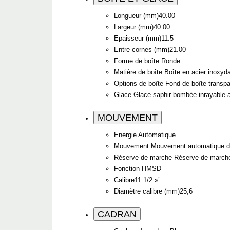
Longueur (mm)
40.00
Largeur (mm)
40.00
Epaisseur (mm)
11.5
Entre-cornes (mm)
21.00
Forme de boîte
Ronde
Matière de boîte
Boîte en acier inoxyd
Options de boîte
Fond de boîte transpa
Glace
Glace saphir bombée inrayable a
MOUVEMENT
Energie
Automatique
Mouvement
Mouvement automatique de
Réserve de marche
Réserve de marche
Fonction
HMSD
Calibre
11 1/2 »’
Diamètre calibre (mm)
25,6
CADRAN