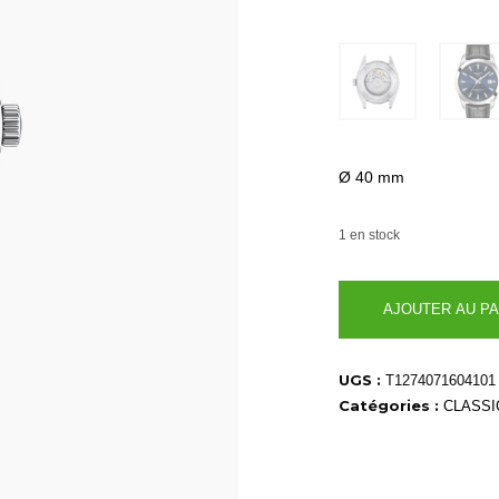
Ø 40 mm
1 en stock
quantité
AJOUTER AU PA
de
T1274071604101
UGS :
T1274071604101
Catégories :
CLASSI