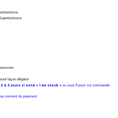
perluminova
Superluminova
poussoirs
ssé façon alligator
 à 3 jours si noté « 1 en stock »
ou sous 8 jours sur commande.
re au moment du paiement