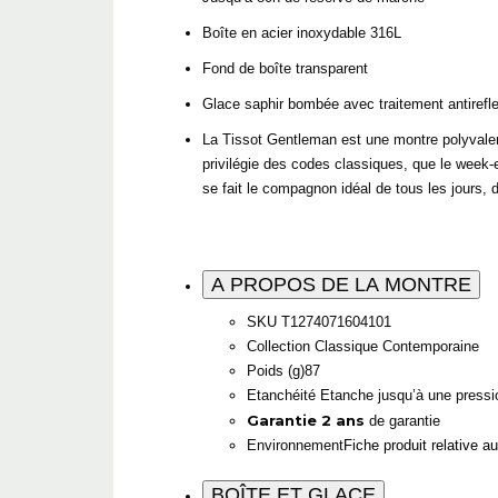
Boîte en acier inoxydable 316L
Fond de boîte transparent
Glace saphir bombée avec traitement antirefle
La Tissot Gentleman est une montre polyvalent
privilégie des codes classiques, que le week-
se fait le compagnon idéal de tous les jours, 
A PROPOS DE LA MONTRE
SKU
T1274071604101
Collection
Classique Contemporaine
Poids (g)
87
Etanchéité
Etanche jusqu’à une pressio
Garantie
2 ans
de garantie
Environnement
Fiche produit relative a
BOÎTE ET GLACE