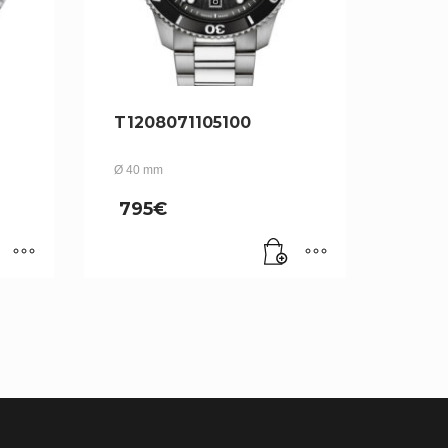
T1208071105100
Ø 40 mm
795
€