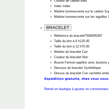
Couleur de cadran
Bleu
Index
Index
Matière luminescente sur le cadran
Su
Matière luminescente sur les aiguilles
BRACELET
Référence du bracelet
T600045397
Taille du brin à 6 h
120.00
Taille du brin à 12 h
75.00
Matière du bracelet
Cuir
Couleur du bracelet
Noir
Boucle
Fermoir papillon avec boutons 
Dessous du bracelet
Synthétique
Dessus du bracelet
Cuir vachette embo
Expédition gratuite, chez vous sous 2
Retrait en boutique à ajoutez en commentai