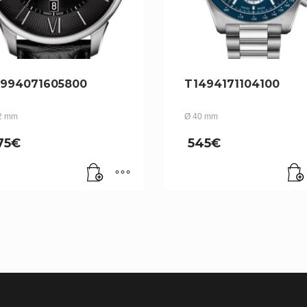
994071605800
T1494171104100
2 mm
Ø 40 mm
75
€
545
€