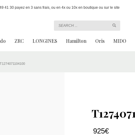
 41 30 payez en 3 sans frais, ou en 4x ou 10x en boutique ou sur le site
ado
ZRC
LONGINES
Hamilton
Oris
MIDO
T1274071104100
T127407
925
€