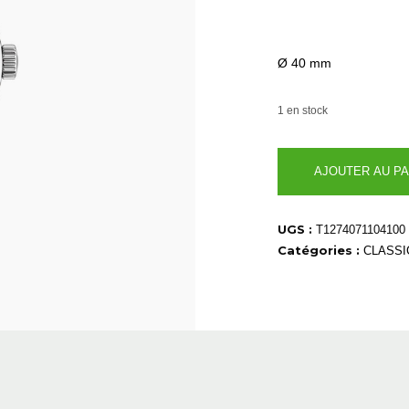
Ø 40 mm
1 en stock
quantité
AJOUTER AU PA
de
T1274071104100
UGS :
T1274071104100
Catégories :
CLASSI