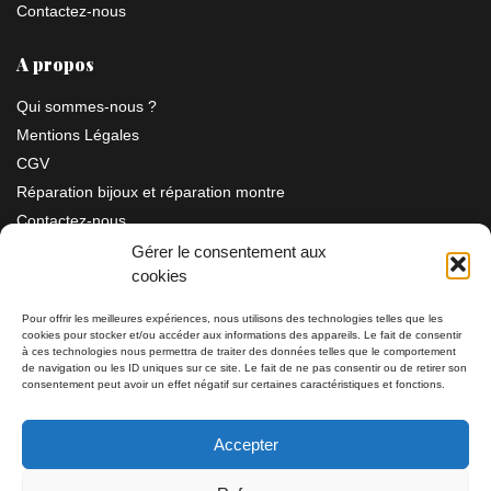
Contactez-nous
A propos
Qui sommes-nous ?
Mentions Légales
CGV
Réparation bijoux et réparation montre
Contactez-nous
Gérer le consentement aux
cookies
Information
Pour offrir les meilleures expériences, nous utilisons des technologies telles que les
cookies pour stocker et/ou accéder aux informations des appareils. Le fait de consentir
Bijouterie SIAUD
à ces technologies nous permettra de traiter des données telles que le comportement
11 rue Masséna 06000 NICE
de navigation ou les ID uniques sur ce site. Le fait de ne pas consentir ou de retirer son
consentement peut avoir un effet négatif sur certaines caractéristiques et fonctions.
du mardi au samedi de 9h30 à 19h00
Accepter
Tél: 04 93 82 29 34 / 09 78 81 68 81