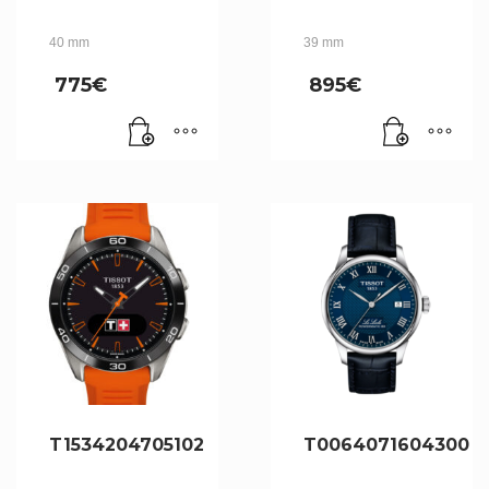
40 mm
39 mm
775
€
895
€
T1534204705102
T0064071604300