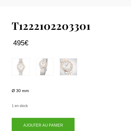
T1222102203301
495
€
Ø 30 mm
1 en stock
quantité
AJOUTER AU PANIER
de