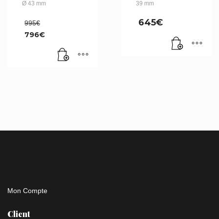
Ø 43 mm
39 mm
Le
645
€
995
€
prix
796
€
initial
Le
était :
prix
995€.
actuel
est :
796€.
Mon Compte
Client