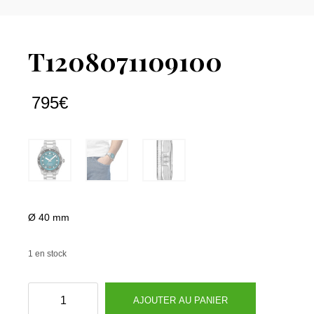
T1208071109100
795
€
Ø 40 mm
1 en stock
quantité
AJOUTER AU PANIER
de