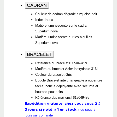
CADRAN
Couleur de cadran dégradé turquoise-noir
Index
Index
Matière luminescente sur le cadran
Superluminova
Matière luminescente sur les aiguilles
Superluminova
BRACELET
Référence du bracelet
T605049459
Matière du bracelet
Acier inoxydable 316L
Couleur du bracelet
Gris
Boucle
Bracelet interchangeable à ouverture
facile, boucle déployante avec sécurité et
boutons-poussoirs
Référence des maillons
T613049476
Expédition gratuite, chez vous sous 2 à
3 jours si noté » 1 en stock »
ou sous 8
jours sur comande