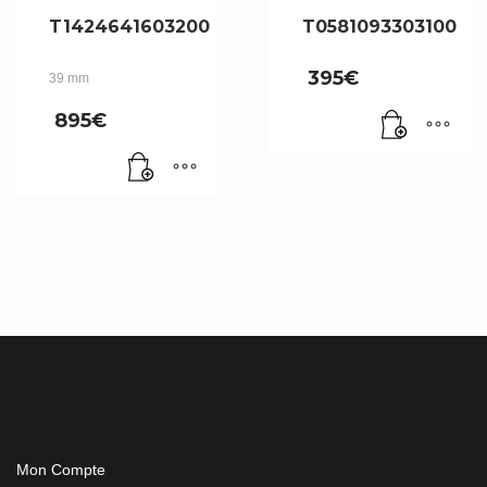
T1424641603200
T0581093303100
395
€
39 mm
895
€
Mon Compte