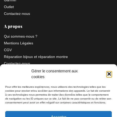
Outlet
Contactez-nous
A propos
Qui sommes-nous ?
Mentions Légales
CGV
Réparation bijoux et réparation montre
Contactez-nous
Gérer le consentement aux
cookies
Information
Pour offrir les meilleures expériences, nous utilisons des technologies telles que les
cookies pour stocker et/ou accéder aux informations des appareils. Le fait de consentir
Bijouterie SIAUD
à ces technologies nous permettra de traiter des données telles que le comportement
11 rue Masséna 06000 NICE
de navigation ou les ID uniques sur ce site. Le fait de ne pas consentir ou de retirer son
consentement peut avoir un effet négatif sur certaines caractéristiques et fonctions.
du mardi au samedi de 9h30 à 19h00
Accepter