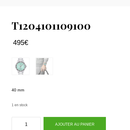
T1204101109100
495
€
40 mm
1 en stock
quantité
AJOUTER AU PANIER
de