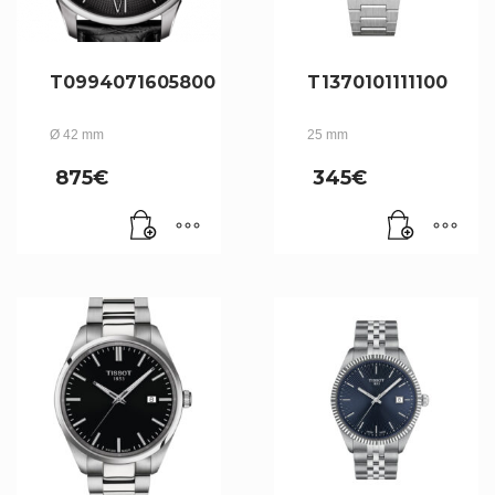
T0994071605800
T1370101111100
Ø 42 mm
25 mm
875
€
345
€