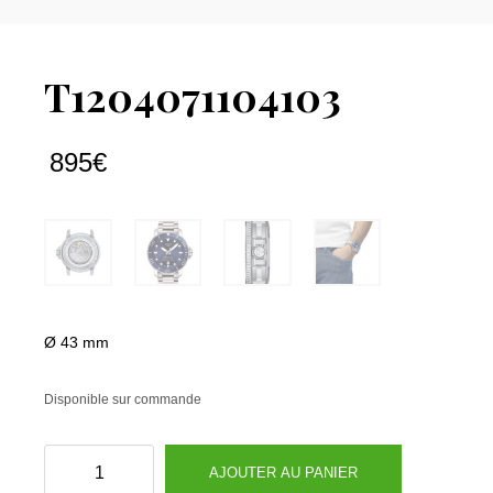
T1204071104103
895
€
Ø 43 mm
Disponible sur commande
quantité
AJOUTER AU PANIER
de