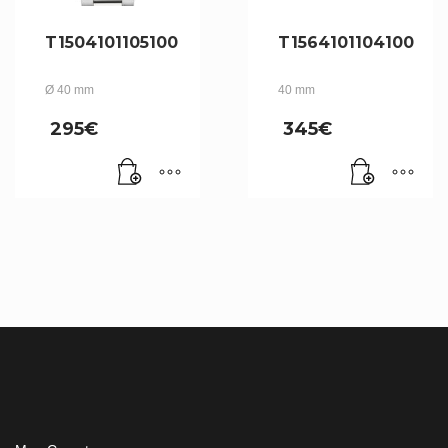
T1504101105100
T1564101104100
Ø 40 mm
40 mm
295
€
345
€