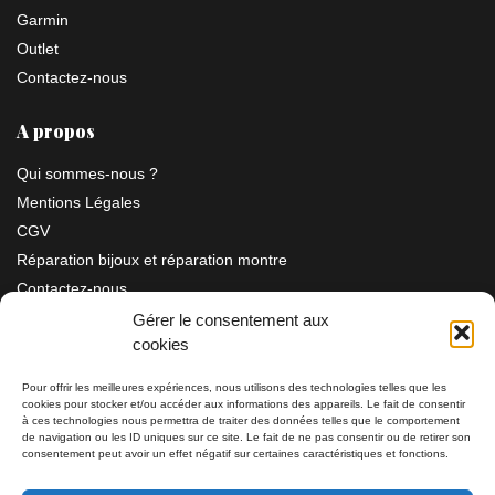
Garmin
Outlet
Contactez-nous
A propos
Qui sommes-nous ?
Mentions Légales
CGV
Réparation bijoux et réparation montre
Contactez-nous
Gérer le consentement aux
cookies
Information
Pour offrir les meilleures expériences, nous utilisons des technologies telles que les
cookies pour stocker et/ou accéder aux informations des appareils. Le fait de consentir
à ces technologies nous permettra de traiter des données telles que le comportement
Bijouterie SIAUD
11 rue Masséna 06000 NICE
de navigation ou les ID uniques sur ce site. Le fait de ne pas consentir ou de retirer son
consentement peut avoir un effet négatif sur certaines caractéristiques et fonctions.
du mardi au samedi de 9h30 à 19h00