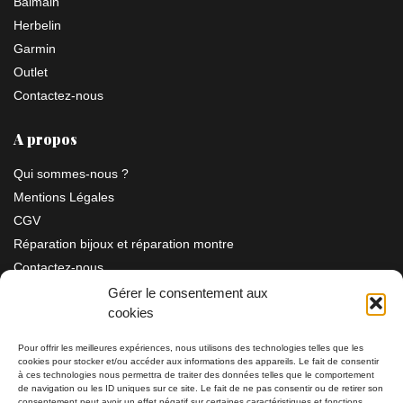
Balmain
Herbelin
Garmin
Outlet
Contactez-nous
A propos
Qui sommes-nous ?
Mentions Légales
CGV
Réparation bijoux et réparation montre
Contactez-nous
Gérer le consentement aux
cookies
Information
Pour offrir les meilleures expériences, nous utilisons des technologies telles que les
cookies pour stocker et/ou accéder aux informations des appareils. Le fait de consentir
à ces technologies nous permettra de traiter des données telles que le comportement
Bijouterie SIAUD
11 rue Masséna 06000 NICE
de navigation ou les ID uniques sur ce site. Le fait de ne pas consentir ou de retirer son
consentement peut avoir un effet négatif sur certaines caractéristiques et fonctions.