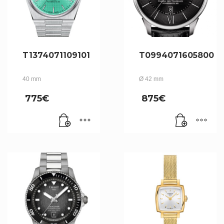
T1374071109101
T0994071605800
40 mm
Ø 42 mm
775
€
875
€