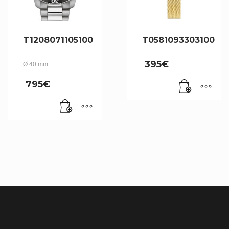
T1208071105100
T0581093303100
395
€
Ø 40 mm
795
€