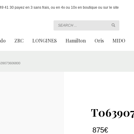
 41 30 payez en 3 sans frais, ou en 4x ou 10x en boutique ou sur le site
ado
ZRC
LONGINES
Hamilton
Oris
MIDO
639073606800
T06390
875
€