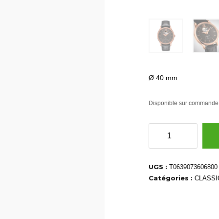
Ø 40 mm
Disponible sur commande
quantité
de
T0639073606800
UGS :
T0639073606800
Catégories :
CLASSI