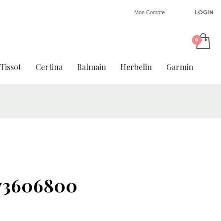
LOGIN
Mon Compte
Tissot
Certina
Balmain
Herbelin
Garmin
73606800