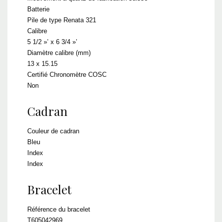
Batterie
Pile de type Renata 321
Calibre
5 1/2 »’ x 6 3/4 »’
Diamètre calibre (mm)
13 x 15.15
Certifié Chronomètre COSC
Non
Cadran
Couleur de cadran
Bleu
Index
Index
Bracelet
Référence du bracelet
T605042969