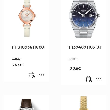
T1131093611600
T1374071105101
Le
375
€
40 mm
prix
263
€
initial
775
€
Le
était :
prix
375€.
actuel
est :
263€.