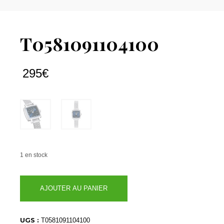
T0581091104100
295
€
1 en stock
quantité
AJOUTER AU PANIER
de
T0581091104100
UGS :
T0581091104100