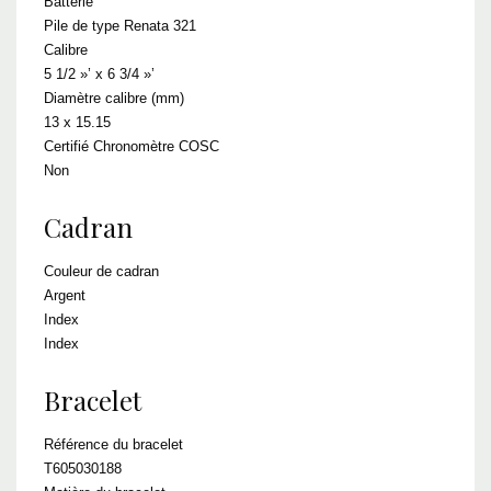
Batterie
Pile de type Renata 321
Calibre
5 1/2 »’ x 6 3/4 »’
Diamètre calibre (mm)
13 x 15.15
Certifié Chronomètre COSC
Non
Cadran
Couleur de cadran
Argent
Index
Index
Bracelet
Référence du bracelet
T605030188