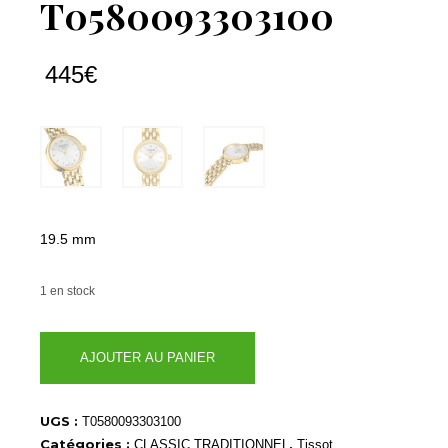
T0580093303100
445
€
19.5 mm
1 en stock
quantité
AJOUTER AU PANIER
de
T0580093303100
UGS :
T0580093303100
Catégories :
,
CLASSIC TRADITIONNEL
Tissot