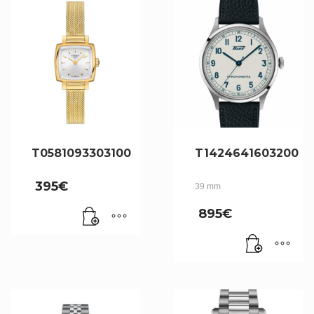
T0581093303100
T1424641603200
395
€
39 mm
895
€