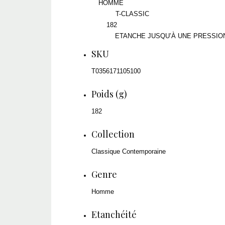
HOMME
GENRE
T-CLASSIC
COLLECTION
182
POIDS (G)
ETANCHE JUSQU’À UNE PRESSION 
ETANCHÉITÉ
SKU
T0356171105100
Poids (g)
182
Collection
Classique Contemporaine
Genre
Homme
Etanchéité