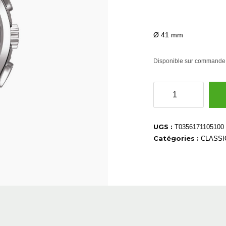
Ø 41 mm
Disponible sur commande
quantité
de
T0356171105100
UGS :
T0356171105100
Catégories :
CLASSI