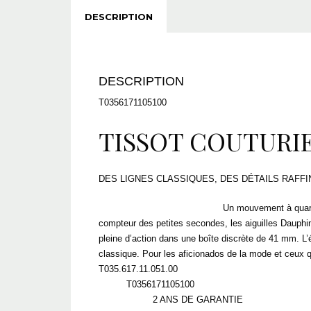
DESCRIPTION
DESCRIPTION
T0356171105100
TISSOT
COUTURI
DES LIGNES CLASSIQUES, DES DÉTAILS RAFFI
Un mouvement à quartz
DES DÉTAILS QUI COMPTENT
compteur des petites secondes, les aiguilles Dauphin
pleine d’action dans une boîte discrète de 41 mm. L’
classique. Pour les aficionados de la mode et ceux qui
T035.617.11.051.00
T0356171105100
RÉF.
2 ANS DE GARANTIE
GARANTIE: