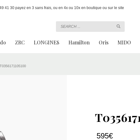
 41 30 payez en 3 sans frais, ou en 4x ou 10x en boutique ou sur le site
ado
ZRC
LONGINES
Hamilton
Oris
MIDO
T0356171105100
T035617
595
€