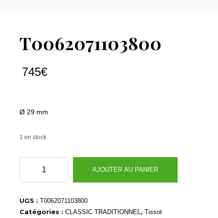
T0062071103800
745
€
Ø 29 mm
1 en stock
quantité
AJOUTER AU PANIER
de
T0062071103800
UGS :
T0062071103800
Catégories :
,
CLASSIC TRADITIONNEL
Tissot