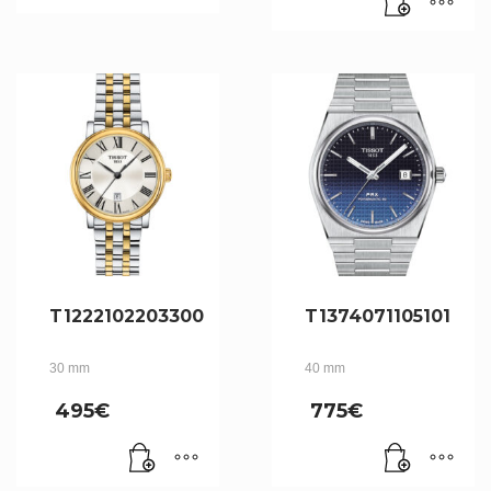
est :
263€.
T1222102203300
T1374071105101
30 mm
40 mm
495
€
775
€