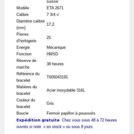
suisse
Modèle
ETA 2671
Calibre
7 3/4 »’
Diamètre calibre
17,2
(mm)
Pierres
25
d’horlogerie
Energie
Mécanique
Fonction
HMSD
Réserve de
38 heures
marche
Référence du
T605043191
bracelet
Matières du
Acier inoxydable 316L
bracelet
Couleur du
Gris
bracelet
Boucle
Fermoir papillon à poussoirs
Expédition gratuite
Chez vous sous 48 à 72 heures
ouvrés si noté » en stock » ou sous 8 jours