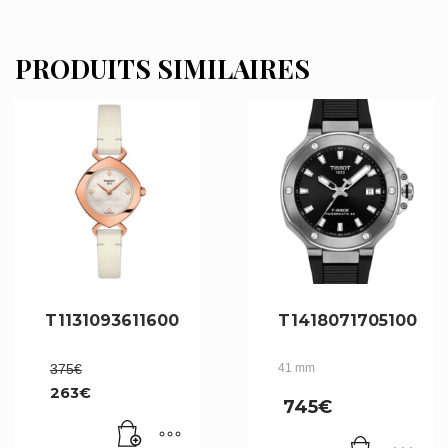
PRODUITS SIMILAIRES
T1131093611600
T1418071705100
Le
375
€
41 mm
prix
263
€
initial
745
€
Le
était :
prix
375€.
actuel