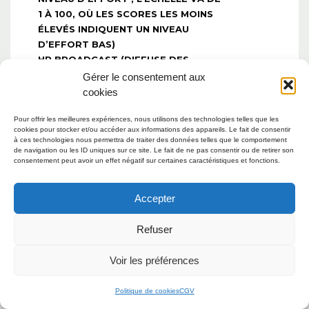
1 À 100, OÙ LES SCORES LES MOINS
ÉLEVÉS INDIQUENT UN NIVEAU
D’EFFORT BAS)
HR BROADCAST (DIFFUSE DES
DONNÉES DE FRÉQUENCE
Gérer le consentement aux
CARDIAQUE VIA LE RÉSEAU
cookies
™
ANT+
VERS LES APPAREILS
COUPLÉS)
Pour offrir les meilleures expériences, nous utilisons des technologies telles que les
cookies pour stocker et/ou accéder aux informations des appareils. Le fait de consentir
Oui (avec
à ces technologies nous permettra de traiter des données telles que le comportement
FRÉQUENCE DE RESPIRATION
l’accessoire
de navigation ou les ID uniques sur ce site. Le fait de ne pas consentir ou de retirer son
(PENDANT L’EXERCICE)
consentement peut avoir un effet négatif sur certaines caractéristiques et fonctions.
compatible)
VITESSE ET DISTANCE GPS
PAGES DE DONNÉES
Accepter
PERSONNALISABLES
PROFILS D’ACTIVITÉ
Refuser
PERSONNALISABLES
AUTO PAUSE®
Voir les préférences
ENTRAÎNEMENTS FRACTIONNÉS
INTERVALLE AMÉLIORÉ (COMPREND
Politique de cookies
CGV
DES RÉPÉTITIONS OUVERTES, UNE