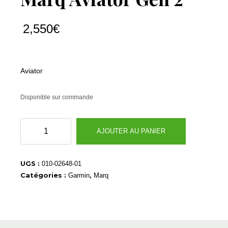
2,550
€
Aviator
Disponible sur commande
quantité
AJOUTER AU PANIER
de
Marq
Aviator
UGS :
010-02648-01
Gen
Catégories :
,
Garmin
Marq
2