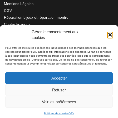
Mentions Légales
CGV
Réparation bijoux et réparation montre
Contactez-nous
Gérer le consentement aux
cookies
Information
Pour offrir les meilleures expériences, nous utilisons des technologies telles que les
cookies pour stocker et/ou accéder aux informations des appareils. Le fait de consentir
Bijouterie SIAUD
à ces technologies nous permettra de traiter des données telles que le comportement
11 rue Masséna 06000 NICE
de navigation ou les ID uniques sur ce site. Le fait de ne pas consentir ou de retirer son
consentement peut avoir un effet négatif sur certaines caractéristiques et fonctions.
du mardi au samedi de 9h30 à 19h00
Accepter
Tél: 04 93 82 29 34 / 09 78 81 68 81
Refuser
Tél: 07 66 49 41 30
Voir les préférences
Politique de cookies
CGV