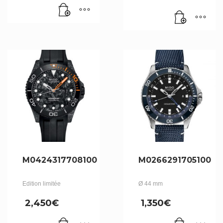
initial
Le
était :
prix
930€.
actuel
est :
791€.
M0424317708100
M0266291705100
Edition limitée
Ø 44 mm
2,450
€
1,350
€