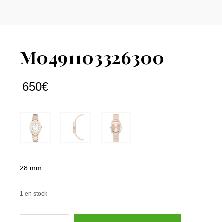
M0491103326300
650
€
28 mm
1 en stock
quantité