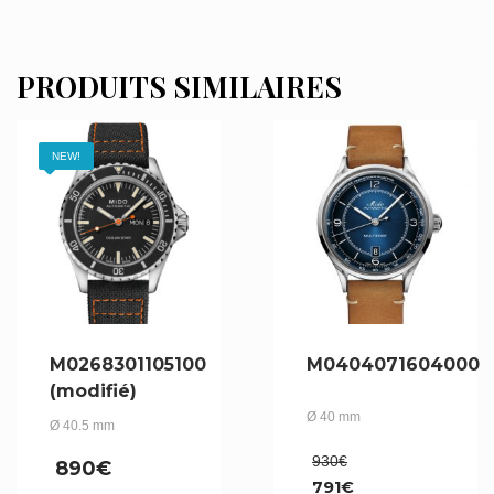
PRODUITS SIMILAIRES
NEW!
M0268301105100
M0404071604000
(modifié)
Ø 40 mm
Ø 40.5 mm
Le
930
€
890
€
prix
791
€