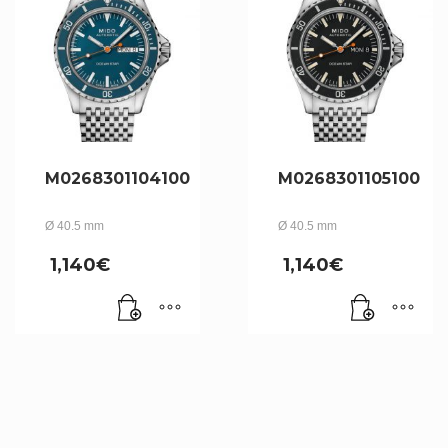
M0268301104100
M0268301105100
Ø 40.5 mm
Ø 40.5 mm
1,140
€
1,140
€