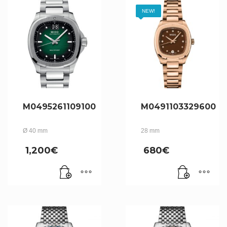
NEW!
M0495261109100
M0491103329600
Ø 40 mm
28 mm
1,200
€
680
€