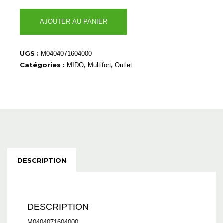
quantité
AJOUTER AU PANIER
de
M0404071604000
UGS :
M0404071604000
Catégories :
,
,
MIDO
Multifort
Outlet
DESCRIPTION
DESCRIPTION
M0404071604000