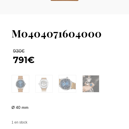
M0404071604000
Le
930
€
prix
791
€
initial
Le
était :
prix
930€.
actuel
est :
791€.
Ø 40 mm
1 en stock