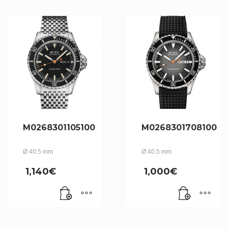
M0268301105100
M0268301708100
Ø 40.5 mm
Ø 40.5 mm
1,140
€
1,000
€