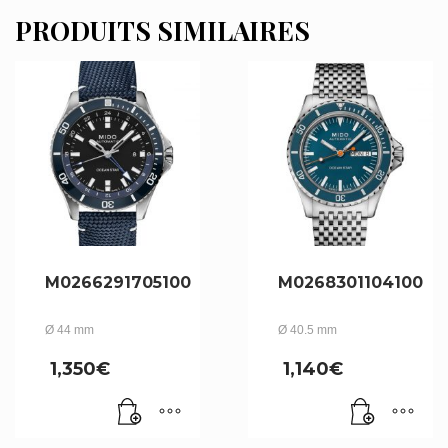
PRODUITS SIMILAIRES
M0266291705100
M0268301104100
Ø 44 mm
Ø 40.5 mm
1,350
€
1,140
€