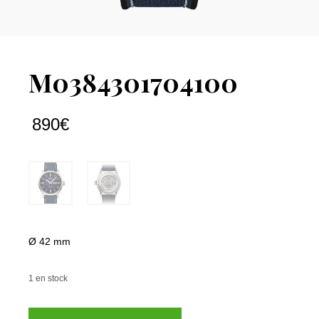
M0384301704100
890
€
Ø 42 mm
1 en stock
quantité