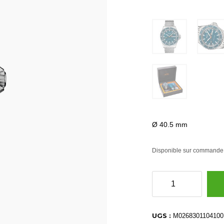
Ø 40.5 mm
Disponible sur commande
quantité
de
M0268301104100
UGS :
M0268301104100