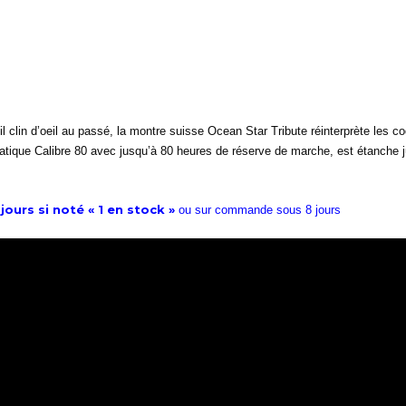
l clin d’oeil au passé, la montre suisse Ocean Star Tribute réinterprète les
ique Calibre 80 avec jusqu’à 80 heures de réserve de marche, est étanche j
jours si noté « 1 en stock »
ou sur commande sous 8 jours