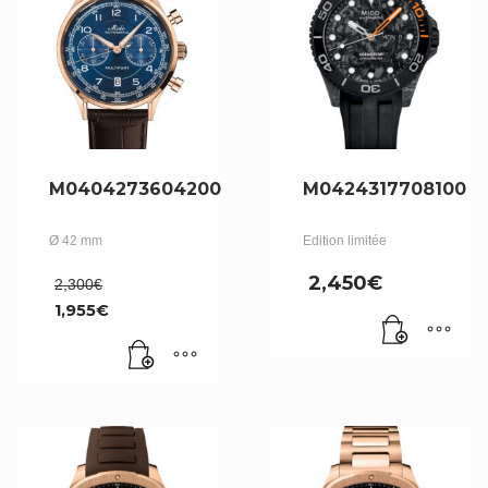
M0404273604200
M0424317708100
Ø 42 mm
Edition limitée
Le
2,450
€
2,300
€
prix
1,955
€
initial
Le
était :
prix
2,300€.
actuel
est :
1,955€.