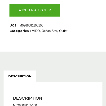
quantité
AJOUTER AU PANIER
de
M0266081105100
UGS :
M0266081105100
Catégories :
,
,
MIDO
Océan Star
Outlet
DESCRIPTION
DESCRIPTION
M0266081105100