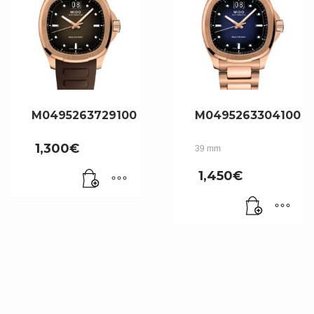
M0495263729100
M0495263304100
1,300
€
39 mm
1,450
€