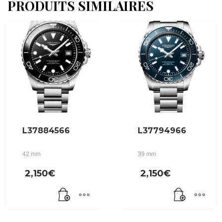
PRODUITS SIMILAIRES
L37884566
L37794966
42 mm
39 mm
2,150
€
2,150
€