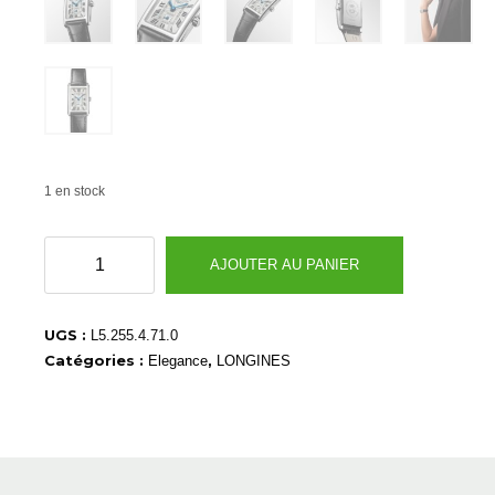
1 en stock
quantité
AJOUTER AU PANIER
de
L52554710
UGS :
L5.255.4.71.0
Catégories :
,
Elegance
LONGINES