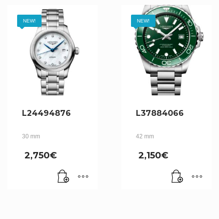
NEW!
NEW!
L24494876
L37884066
30 mm
42 mm
2,750
€
2,150
€